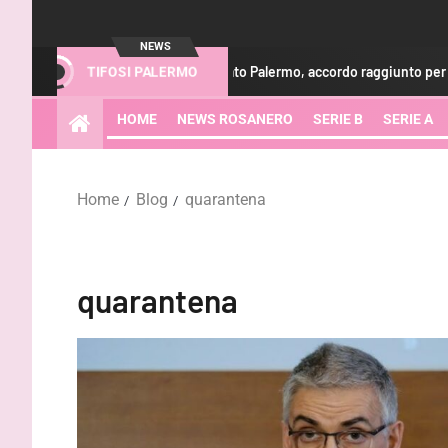
NEWS
Calciomercato Palermo, accordo raggiunto per Iker Almena
TIFOSI PALERMO
HOME
NEWS ROSANERO
SERIE B
SERIE A
Home
Blog
quarantena
quarantena