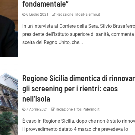
fondamentale”
6 Luglio 2021
Redazione TifosiPalermo.it
In un'intervista al Corriere della Sera, Silvio Brusaferro
presidente dell’Istituto superiore di sanità, commenta
scelta del Regno Unito, che...
Regione Sicilia dimentica di rinnova
gli screening per i rientri: caos
nell’isola
7 Aprile 2021
Redazione TifosiPalermo.it
È caso in Regione Sicilia, dopo che non è stato rinno
il provvedimento datato 4 marzo che prevedeva lo