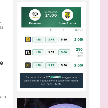
23.08.2026
21:00
,
Palermo
Juve Stabia
 la
1
X
2
BONUS
LINK
2.050€
1.58
3.75
5.50
PIÙ INFO
250€
1.58
3.65
5.60
PIÙ INFO
+ 2.000€
GRATIS
re
2.050€
1.58
3.75
5.50
PIÙ INFO
Quote fornite da
e aggiornate
ogni 5 minuti. I bonus sono a scopo informativo
per i nuovi utenti.
vato