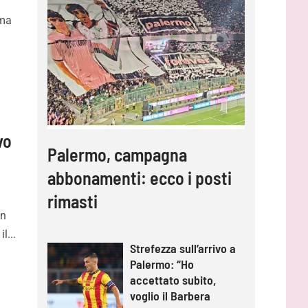
 ma
vo
Palermo, campagna
abbonamenti: ecco i posti
rimasti
in
l...
Strefezza sull’arrivo a
Palermo: “Ho
accettato subito,
voglio il Barbera