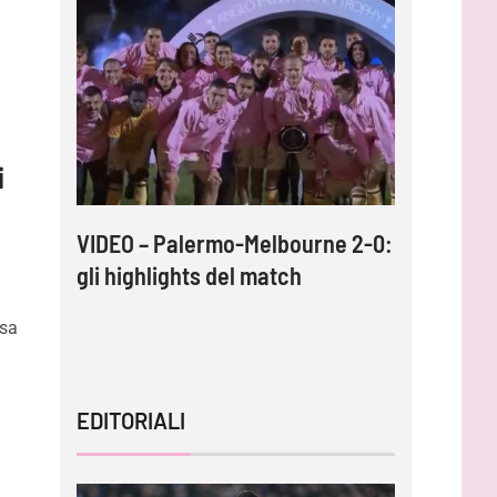
i
: così
VIDEO – Palermo-Melbourne 2-0:
Inzaghi: 
icavi
gli highlights del match
adesso c
tornare 
esa
EDITORIALI