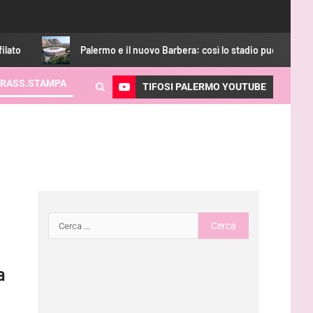
Palermo e il nuovo Barbera: così lo stadio può aumentare i ricavi
RASS.STAMPA
TIFOSI PALERMO YOUTUBE
a