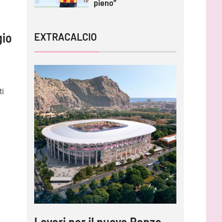
pieno”
gio
EXTRACALCIO
ti
Lavori per il nuovo Renzo