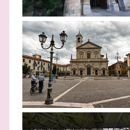
Inzaghi: “
adesso ci 
tornare d