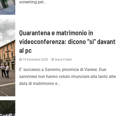
screening per...
Quarantena e matrimonio in
videoconferenza: dicono “sì” davant
al pc
Contenti di aver vinto,
Palermo e il nuovo Barbera
19 Dicembre 2020
Anna Follari
sarà da lottare per
lo stadio può aumentare i r
E' successo a Saronno, provincia di Varese. Due
ove meritiamo”
saronnesi non hanno voluto rinunciare alla tanto att
data di matrimonio e...