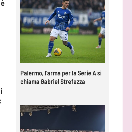
 è
Palermo, l’arma per la Serie A si
chiama Gabriel Strefezza
i
: