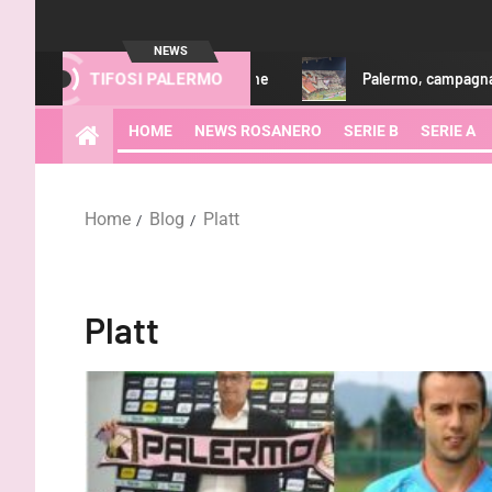
NEWS
ficoltà nella fideiussione
Palermo, campagna abbonamenti: e
TIFOSI PALERMO
HOME
NEWS ROSANERO
SERIE B
SERIE A
Home
Blog
Platt
Platt