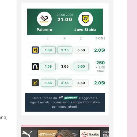
23.08.2026
21:00
Palermo
Juve Stabia
1
X
2
BONUS
LINK
2.050€
1.58
3.75
5.50
PIÙ INFO
250€
1.58
3.65
5.60
PIÙ INFO
+ 2.000€
GRATIS
2.050€
1.58
3.75
5.50
PIÙ INFO
Quote fornite da
e aggiornate
ogni 5 minuti. I bonus sono a scopo informativo
per i nuovi utenti.
ana,