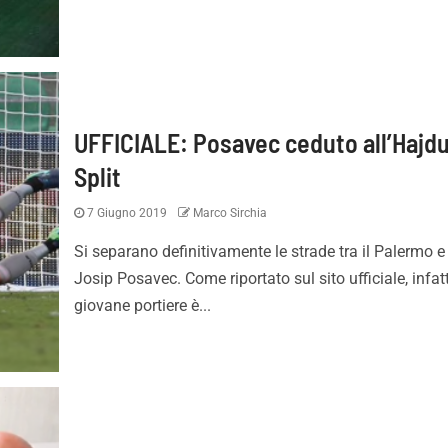
UFFICIALE: Posavec ceduto all’Hajd
Split
7 Giugno 2019
Marco Sirchia
il nuovo Barbera: così
VIDEO – Palermo-Melbourn
può aumentare i ricavi
gli highlights del match
Si separano definitivamente le strade tra il Palermo e
Josip Posavec. Come riportato sul sito ufficiale, infatti
giovane portiere è...