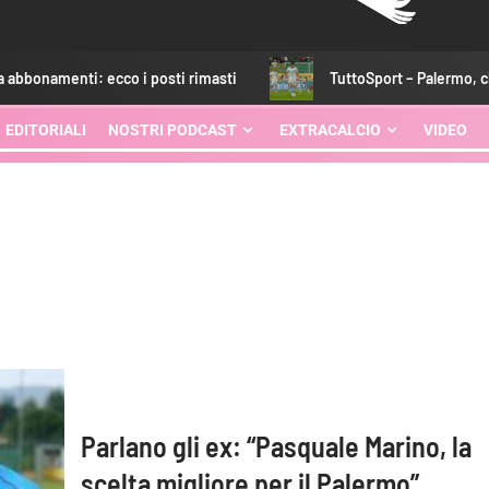
cco i posti rimasti
TuttoSport – Palermo, che sorriso. Inz
EDITORIALI
NOSTRI PODCAST
EXTRACALCIO
VIDEO
Parlano gli ex: “Pasquale Marino, la
scelta migliore per il Palermo”