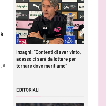
uk
e 2-0:
Inzaghi: “Contenti di aver vinto,
Palermo 
adesso ci sarà da lottare per
lo stadi
tornare dove meritiamo”
, il
EDITORIALI