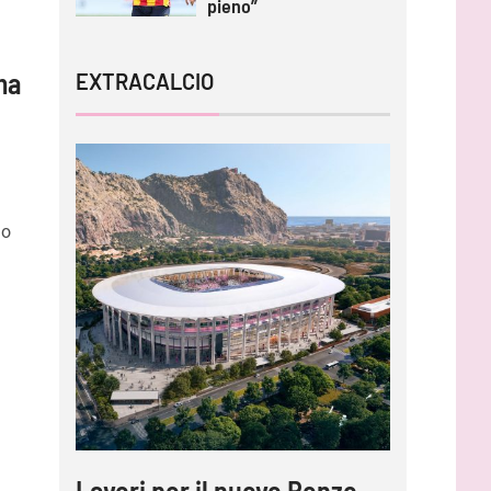
pieno”
ma
EXTRACALCIO
no
Lavori per il nuovo Renzo