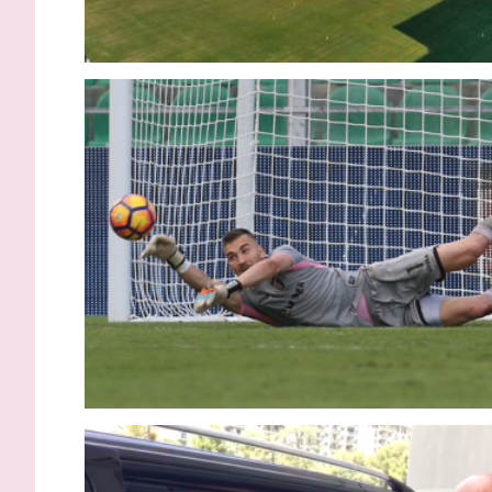
Inzaghi: “Contenti di aver vinto,
Palermo e 
adesso ci sarà da lottare per
lo stadio 
tornare dove meritiamo”