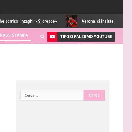
aghi: «Si cresce»
Verona, si insiste per Cheddira: Padova più
RASS.STAMPA
TIFOSI PALERMO YOUTUBE