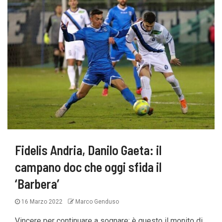
Fidelis Andria, Danilo Gaeta: il
campano doc che oggi sfida il
‘Barbera’
16 Marzo 2022
Marco Genduso
Vincere per continuare a sognare: è questo il monito di