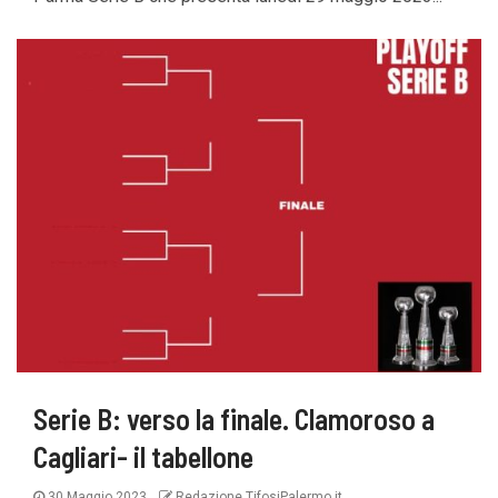
Serie B: verso la finale. Clamoroso a
Cagliari- il tabellone
30 Maggio 2023
Redazione TifosiPalermo.it