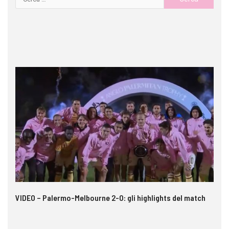
 i
VIDEO – Palermo-Melbourne 2-0: gli highlights del match
Ca
A