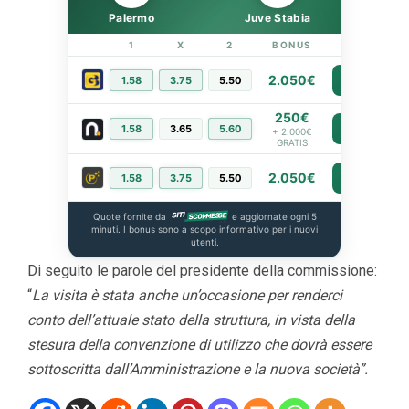
Palermo
Juve Stabia
1
X
2
BONUS
LINK
2.050€
1.58
3.75
5.50
PIÙ INFO
250€
1.58
3.65
5.60
PIÙ INFO
+ 2.000€
GRATIS
2.050€
1.58
3.75
5.50
PIÙ INFO
Quote fornite da
e aggiornate ogni 5
minuti. I bonus sono a scopo informativo per i nuovi
utenti.
Di seguito le parole del presidente della commissione:
“
La visita è stata anche un’occasione per renderci
conto dell’attuale stato della struttura, in vista della
stesura della convenzione di utilizzo che dovrà essere
sottoscritta dall’Amministrazione e la nuova società”.