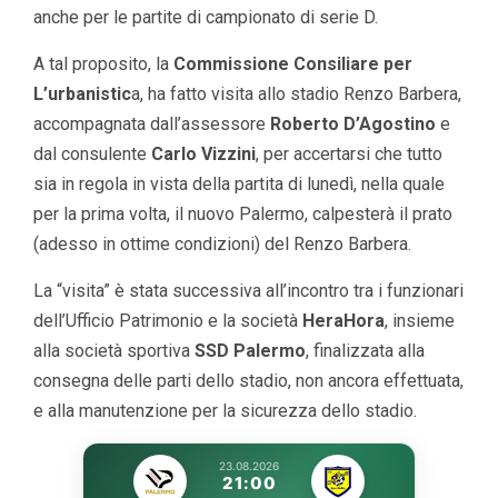
anche per le partite di campionato di serie D.
A tal proposito, la
Commissione Consiliare per
L’urbanistic
a, ha fatto visita allo stadio Renzo Barbera,
accompagnata dall’assessore
Roberto D’Agostino
e
dal consulente
Carlo Vizzini
, per accertarsi che tutto
sia in regola in vista della partita di lunedì, nella quale
per la prima volta, il nuovo Palermo, calpesterà il prato
(adesso in ottime condizioni) del Renzo Barbera.
La “visita” è stata successiva all’incontro tra i funzionari
dell’Ufficio Patrimonio e la società
HeraHora
, insieme
alla società sportiva
SSD Palermo
, finalizzata alla
consegna delle parti dello stadio, non ancora effettuata,
e alla manutenzione per la sicurezza dello stadio.
23.08.2026
21:00