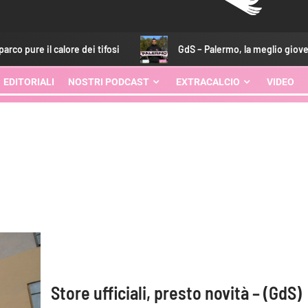
lore dei tifosi
GdS – Palermo, la meglio gioventù brilla con 
EDITORIALI
NOSTRI PODCAST
EXTRACALCIO
VIDEO
Store ufficiali, presto novità – (GdS)