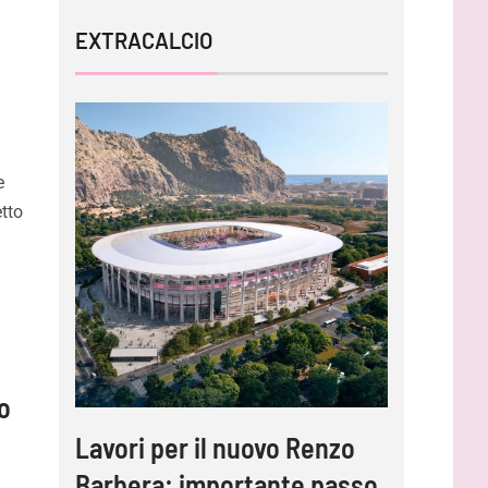
EXTRACALCIO
e
etto
mo
Lavori per il nuovo Renzo
Barbera: importante passo