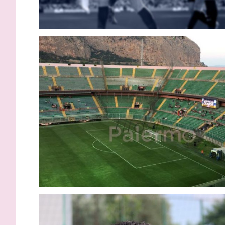
VIDEO – Palermo-Melbourne 2-0:
Calciomer
gli highlights del match
accordo r
Almena