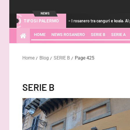
NEWS
aregem
GdS – I rosanero tra canguri e koala. Al parco pure il ca
TIFOSI PALERMO
HOME
NEWS ROSANERO
SERIE B
SERIE A
Home
Blog
SERIE B
Page 425
SERIE B