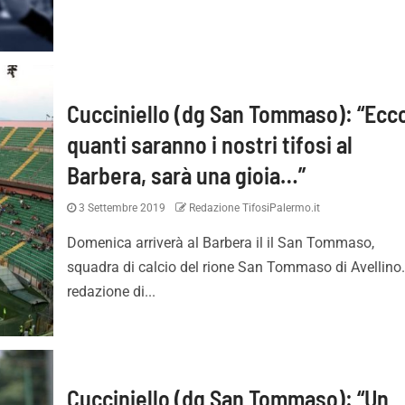
Cucciniello (dg San Tommaso): “Ecc
quanti saranno i nostri tifosi al
cato Palermo,
Palermo e il nuovo Barbera
Barbera, sarà una gioia…”
aggiunto per Iker
lo stadio può aumentare i r
3 Settembre 2019
Redazione TifosiPalermo.it
Domenica arriverà al Barbera il il San Tommaso,
squadra di calcio del rione San Tommaso di Avellino
redazione di...
Cucciniello (dg San Tommaso): “Un