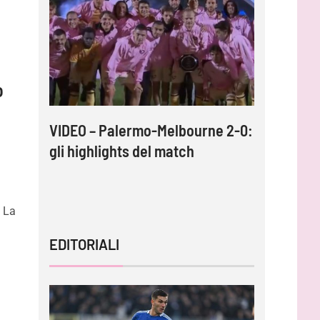
o
: così
VIDEO – Palermo-Melbourne 2-0:
Calciom
icavi
gli highlights del match
accordo 
Almena
. La
EDITORIALI