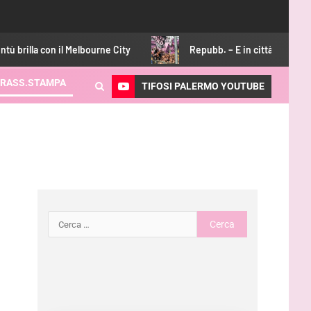
il Melbourne City
Repubb. – E in città è boom di abbonament
RASS.STAMPA
TIFOSI PALERMO YOUTUBE