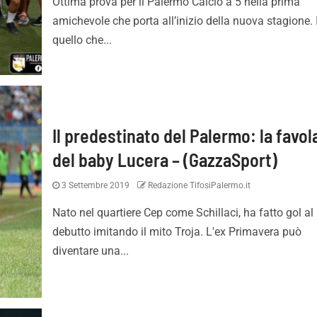
Ottima prova per il Palermo Calcio a 5 nella prima
amichevole che porta all’inizio della nuova stagione. 
quello che...
Il predestinato del Palermo: la favol
del baby Lucera – (GazzaSport)
3 Settembre 2019
Redazione TifosiPalermo.it
Nato nel quartiere Cep come Schillaci, ha fatto gol al
debutto imitando il mito Troja. L'ex Primavera può
diventare una...