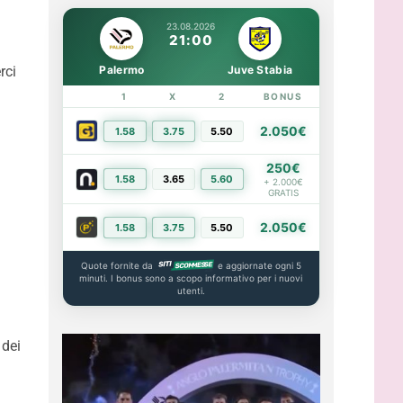
23.08.2026
21:00
rci
Palermo
Juve Stabia
1
X
2
BONUS
LINK
2.050€
1.58
3.75
5.50
PIÙ INFO
250€
1.58
3.65
5.60
PIÙ INFO
+ 2.000€
GRATIS
2.050€
1.58
3.75
5.50
PIÙ INFO
Quote fornite da
e aggiornate ogni 5
minuti. I bonus sono a scopo informativo per i nuovi
utenti.
 dei