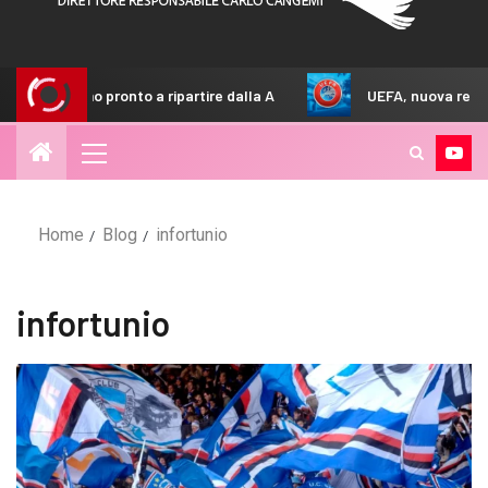
ripartire dalla A
UEFA, nuova regola negli stadi: come cam
Home
Blog
infortunio
infortunio