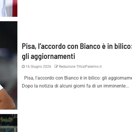
Pisa, l’accordo con Bianco è in bilico
gli aggiornamenti
Contenti di aver vinto,
Palermo e il nuovo Barbera
16 Giugno 2026
Redazione TifosiPalermo.it
sarà da lottare per
lo stadio può aumentare i r
Pisa, l'accordo con Bianco è in bilico: gli aggiornam
ove meritiamo”
Dopo la notizia di alcuni giorni fa di un imminente...