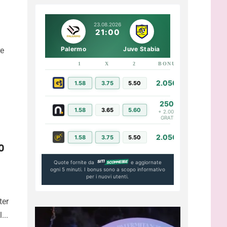
23.08.2026
21:00
Palermo
Juve Stabia
re
1
X
2
BONUS
LINK
2.050€
1.58
3.75
5.50
PIÙ INFO
250€
1.58
3.65
5.60
PIÙ INFO
+ 2.000€
GRATIS
2.050€
1.58
3.75
5.50
PIÙ INFO
o
Quote fornite da
e aggiornate
ogni 5 minuti. I bonus sono a scopo informativo
per i nuovi utenti.
ter
...