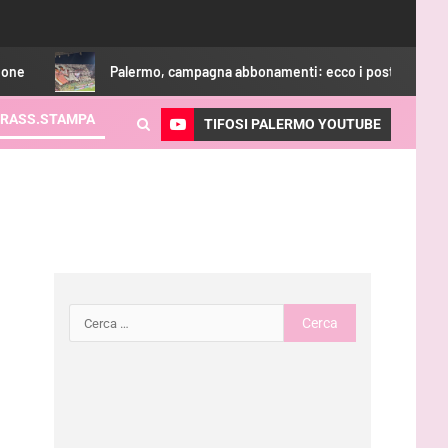
Palermo, campagna abbonamenti: ecco i posti rimasti
T
RASS.STAMPA
TIFOSI PALERMO YOUTUBE