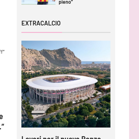
pieno”
EXTRACALCIO
ff”
e
…”
Lavori per il nuovo Renzo