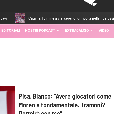
Catania, fulmine a ciel sereno: difficoltà nella fideiussione
EDITORIALI
NOSTRI PODCAST
EXTRACALCIO
VIDEO
Pisa, Bianco: “Avere giocatori come
Moreo è fondamentale. Tramoni?
Dormirà con me”