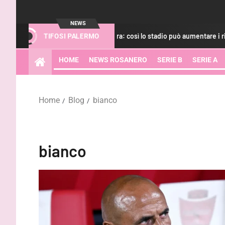
NEWS
lermo e il nuovo Barbera: così lo stadio può aumentare i ricavi
TIFOSI PALERMO
HOME
NEWS ROSANERO
SERIE B
SERIE A
Home
Blog
bianco
bianco