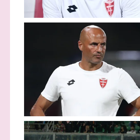
Inzaghi: “
adesso ci 
tornare d