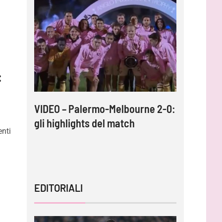
:
: così
VIDEO – Palermo-Melbourne 2-0:
Inzaghi: 
icavi
gli highlights del match
adesso c
enti
tornare 
EDITORIALI