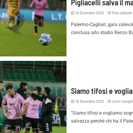
Pigliacelli salva il m
18 Dicembre 2022
Pino Abbate
Palermo-Cagliari, gara valevole
conclusa allo stadio Renzo Bar
Siamo tifosi e vogl
18 Dicembre 2022
Carlo Cange
"Siamo tifosi e vogliamo sogn
salvezza perché chi ha il Pal