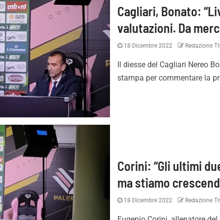
Cagliari, Bonato: “L
valutazioni. Da merco
18 Dicembre 2022
Redazione Tif
Il diesse del Cagliari Nereo B
stampa per commentare la pres
Corini: “Gli ultimi 
ma stiamo crescend
18 Dicembre 2022
Redazione Tif
Eugenio Corini, allenatore del