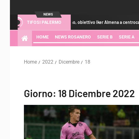
NEWS
alciomercato Palermo, obiettivo Iker Almena a centrocampo: le ultime
TIFOSI PALERMO
HOME
NEWS ROSANERO
SERIE B
SERIE A
Home
2022
Dicembre
18
Giorno:
18 Dicembre 2022