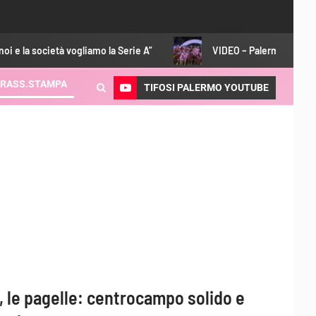
ogliamo la Serie A”
VIDEO – Palermo-Melbourne 2-0: gli high
RASS.STAMPA
TIFOSI PALERMO YOUTUBE
, le pagelle: centrocampo solido e