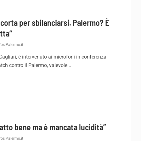
 corta per sbilanciarsi. Palermo? È
tta”
osiPalermo.it
 Cagliari, è intervenuto ai microfoni in conferenza
h contro il Palermo, valevole...
fatto bene ma è mancata lucidità”
osiPalermo.it