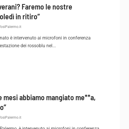
iverani? Faremo le nostre
ledì in ritiro”
osiPalermo.it
onato è intervenuto ai microfoni in conferenza
tazione dei rossoblu nel...
due mesi abbiamo mangiato me**a,
o”
osiPalermo.it
 Palermo, è intervenuto ai microfoni in conferenza