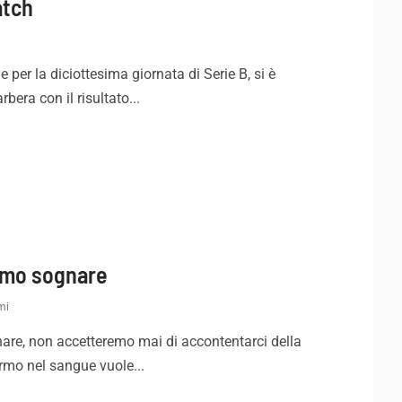
atch
 per la diciottesima giornata di Serie B, si è
bera con il risultato...
iamo sognare
mi
are, non accetteremo mai di accontentarci della
ermo nel sangue vuole...