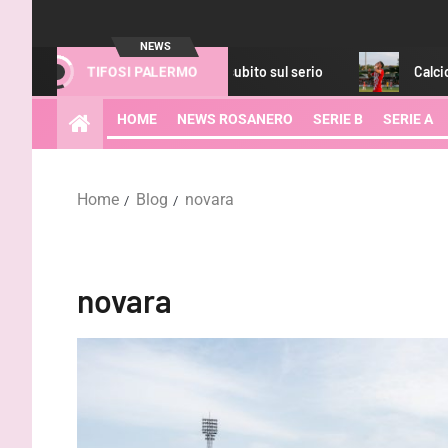
NEWS
orSport – Il Palermo fa subito sul serio
Calciomercato Paler
TIFOSI PALERMO
HOME
NEWS ROSANERO
SERIE B
SERIE A
Home
Blog
novara
novara