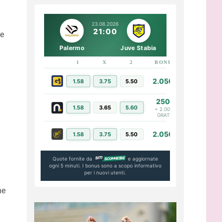
23.08.2026
21:00
te
Palermo
Juve Stabia
1
X
2
BONUS
LINK
2.050€
1.58
3.75
5.50
PIÙ INFO
250€
1.58
3.65
5.60
PIÙ INFO
+ 2.000€
GRATIS
2.050€
1.58
3.75
5.50
PIÙ INFO
Quote fornite da
e aggiornate
ogni 5 minuti. I bonus sono a scopo informativo
per i nuovi utenti.
he