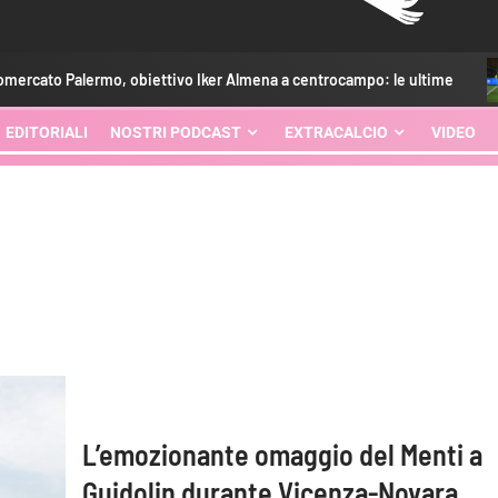
mo, obiettivo Iker Almena a centrocampo: le ultime
Augello
EDITORIALI
NOSTRI PODCAST
EXTRACALCIO
VIDEO
L’emozionante omaggio del Menti a
Guidolin durante Vicenza-Novara