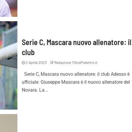
Serie C, Mascara nuovo allenatore: il
club
2 Aprile 2025
Redazione TifosiPalermo.it
Essere qui con le
Gardini: “Pronti per essere
quadre d’Italia fa
protagonisti. Con i tifosi nu
Serie C, Mascara nuovo allenatore: il club Adesso è
portata di Palermo”
impossibile”
ufficiale: Giuseppe Mascara è il nuovo allenatore del
Novara. La...