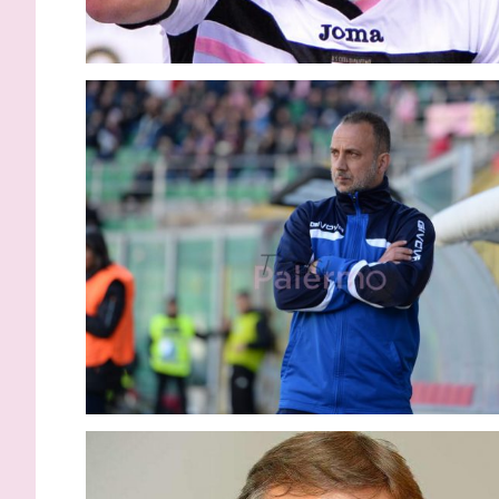
Inzaghi: “
migliori s
capire la 