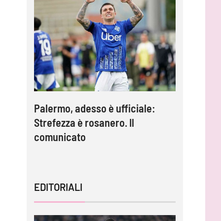
Palermo, adesso è ufficiale:
Inzaghi:
lla è
Strefezza è rosanero. Il
migliori 
comunicato
capire l
EDITORIALI