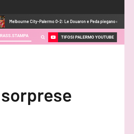
y-Palermo 0-2: Le Douaron e Peda piegano gli australiani
S
RASS.STAMPA
TIFOSI PALERMO YOUTUBE
, sorprese