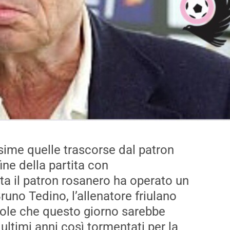
sime quelle trascorse dal p
atron
ine della partita con
ta il patron rosanero ha
operato
un
Bruno
T
edino
,
l’
allenatore friulano
le che questo giorno sarebbe
 ultimi anni così tormentati per la