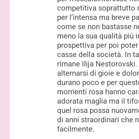
competitiva
s
oprattutto 
per
l’
intensa ma breve pa
come se non bastasse neg
meno la sua qualità più 
prospettiva p
er poi poter
casse della società. In t
rimane
Ilija
N
estorovski
.
alternarsi di gioie e dolo
durano poco e per quest
momenti r
osa hanno cara
adorata maglia ma il tif
quel r
osa possa nuovamen
di anni straordinari che
facilmente.