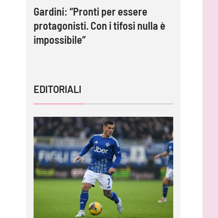
2: Le
Gardini: “Pronti per essere
Inzaghi: 
i
protagonisti. Con i tifosi nulla è
adesso c
impossibile”
tornare 
EDITORIALI