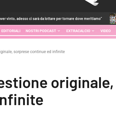
ci sarà da lottare per tornare dove meritiamo”
Melbourne Cit
EDITORIALI
NOSTRI PODCAST
EXTRACALCIO
VIDEO
ginale, sorprese continue ed infinite
estione originale
nfinite