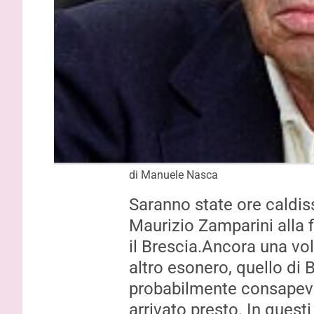
di Manuele Nasca
Saranno state ore c
aldis
Maurizio Zamparini alla f
il
Brescia
.A
ncora
una vol
altro esonero
,
quello di 
probabilmente consapevo
arrivato presto. In questi