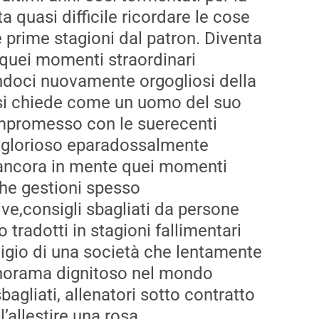
Contenti di aver vinto,
Melbourne City-Palermo 0-
a quasi difficile ricordare le cose
sarà da lottare per
Douaron e Peda piegano gl
e prime stagioni dal p
atron
. D
iventa
ove meritiamo”
australiani
e quei mome
nti straordinari
ndoci nuovamente orgogliosi della
 si chiede come un uomo del suo
ompromesso con
le sue
re
centi
 g
lorioso
e
paradossalmente
ancora in mente
quei momenti
che gestioni spesso
ive
,
consigli sbagliati da persone
o tradotti
in
stagioni fallimentari
igio di una società che lentamente
anorama dignitoso nel mondo
bagliati
,
allenatori sotto contratto
l
l’
allestire una rosa