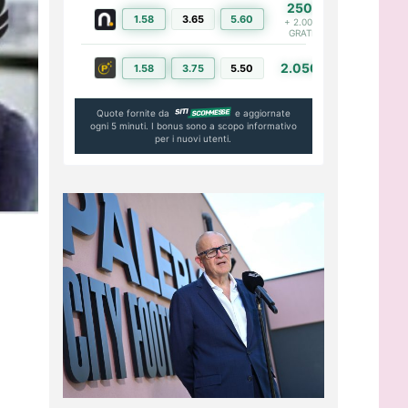
250€
1.58
3.65
5.60
PIÙ INFO
+ 2.000€
GRATIS
2.050€
1.58
3.75
5.50
PIÙ INFO
Quote fornite da
e aggiornate
ogni 5 minuti. I bonus sono a scopo informativo
per i nuovi utenti.