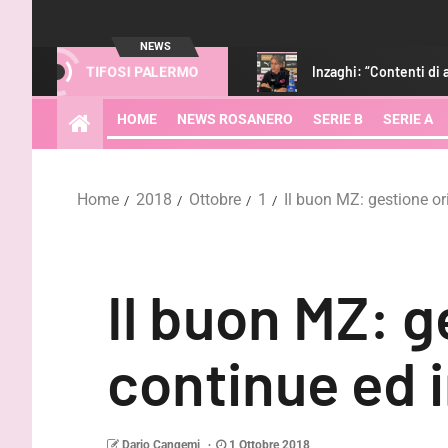
NEWS
ghlights del match
Inzaghi: “Contenti di aver vinto, adesso 
TIFOSI PALERMO
HOME
NEWS ROSANERO
SERIE B
SERIE A
Home
2018
Ottobre
1
Il buon MZ: gestione ori
Il buon MZ: g
continue ed i
Dario Cangemi
1 Ottobre 2018