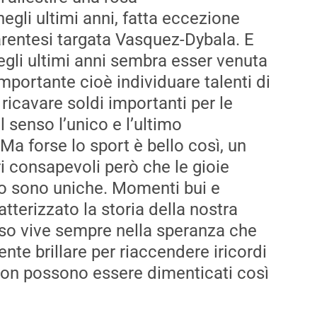
negli ultimi anni
,
fatta eccezione
rentesi targata
Vasquez
-Dy
bala
. E
li ultimi anni
s
embra esser venuta
importante cioè indi
viduare talenti di
 ricavare soldi importanti per le
al senso l’unico
e l’ultimo
 Ma forse lo sport
è
bello così
,
un
ri consapevoli però che le gioie
o
sono uniche. Momenti bui e
tterizzato la storia della nostra
oso vive sempre nell
a speranza che
te brillare per riaccendere
i
ricordi
 non possono essere dimenticati così