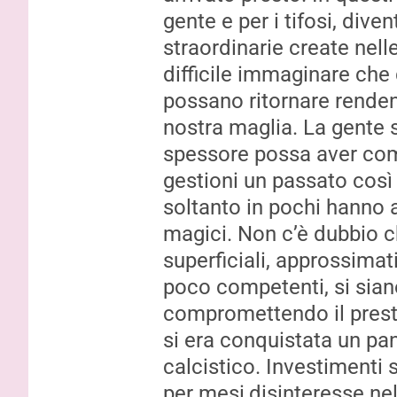
Gardini: “Pronti per essere
Inzaghi: “
gente e per i tifosi
,
divent
protagonisti. Con i tifosi nulla è
adesso ci 
straordinarie c
reate nell
impossibile”
tornare d
difficile immaginare ch
possa
no
ri
tornare rende
nostra maglia. La gente
spessore possa aver c
gestioni un passato così
soltanto in pochi hanno 
magici
. Non c’è dubbio 
superficiali
,
approssimat
poco competenti
,
si sian
compromettendo il prest
si era conquistata un p
calcistico. Investimenti s
per mesi
,
disinteresse ne