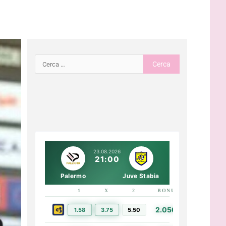
23.08.2026
21:00
Palermo
Juve Stabia
1
X
2
BONUS
LINK
2.050€
1.58
3.75
5.50
PIÙ INFO