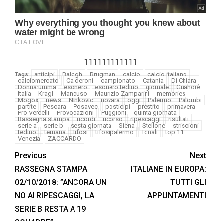
111111111111
anticipi
Balogh
Brugman
calcio
calcio italiano
Tags:
calciomercato
Calderoni
campionato
Catania
Di Chiara
Donnarumma
esonero
esonero tedino
giornale
Gnahorè
Italia
Kragl
Mancuso
Maurizio Zamparini
memories
Mogos
news
Ninkovic
novara
oggi
Palermo
Palombi
partite
Pescara
Posavec
posticipi
prestito
primavera
Pro Vercelli
Provocazioni
Puggioni
quinta giornata
Rassegna stampa
ricordi
ricorso
ripescaggi
risultati
serie a
serie b
sesta giornata
Siena
Stellone
striscioni
tedino
Ternana
tifosi
tifosipalermo
Tonali
top 11
Venezia
ZACCARDO
Previous
Next
RASSEGNA STAMPA
ITALIANE IN EUROPA:
02/10/2018: ”ANCORA UN
TUTTI GLI
NO AI RIPESCAGGI, LA
APPUNTAMENTI
SERIE B RESTA A 19