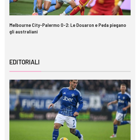
e
Melbourne City-Palermo 0-2: Le Douaron e Peda piegano
Ga
gli australiani
im
EDITORIALI