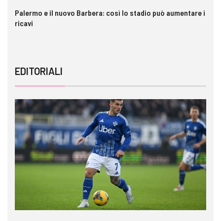
Palermo e il nuovo Barbera: così lo stadio può aumentare i
VI
ricavi
EDITORIALI