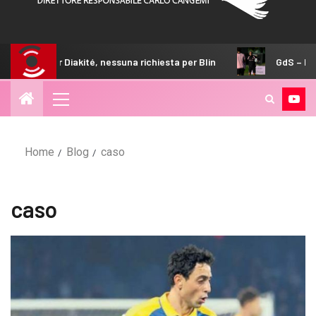
té, nessuna richiesta per Blin
GdS – Palermo, il 4-2-3-1 a
Home
Blog
caso
caso