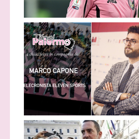
Gardini: “
protagonist
impossibil