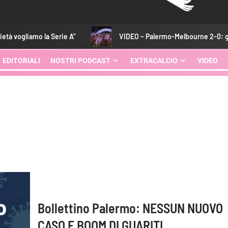
 Serie A”
VIDEO – Palermo-Melbourne 2-0: gli highlights de
EDITORIALI
NOSTRI PODCAST
EXTRACALCIO
VIDEO
Bollettino Palermo: NESSUN NUOVO
CASO E BOOM DI GUARITI