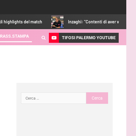
l match
Inzaghi: “Contenti di aver vinto, adesso ci sarà da l
RASS.STAMPA
TIFOSI PALERMO YOUTUBE