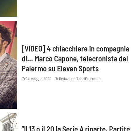
[VIDEO] 4 chiacchiere in compagnia
di… Marco Capone, telecronista del
Pronti per essere
Inzaghi: “Contenti di aver v
Palermo su Eleven Sports
i. Con i tifosi nulla è
adesso ci sarà da lottare 
24 Maggio 2020
Redazione TifosiPalermo.it
e”
tornare dove meritiamo”
”Il 13 o il 20 la Serie A riparte. Partite