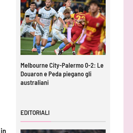
into,
Melbourne City-Palermo 0-2: Le
Gardini:
per
Douaron e Peda piegano gli
protagoni
australiani
impossib
EDITORIALI
 in