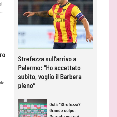
el
...
ro
Strefezza sull’arrivo a
Palermo: “Ho accettato
subito, voglio il Barbera
ola
pieno”
Osti: “Strefezza?
Grande colpo.
Mercato per noi