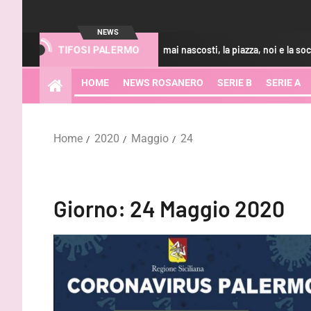
NEWS
Bani: “Non ci siamo mai nascosti, la piazza, noi e la società vogliamo la
TIFOSI PALERMO
HOME
NEWS ROSANERO
SERIE B
SERIE A
Home
2020
Maggio
24
Giorno:
24 Maggio 2020