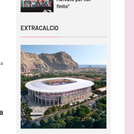
finito”
EXTRACALCIO
a
ia
 a