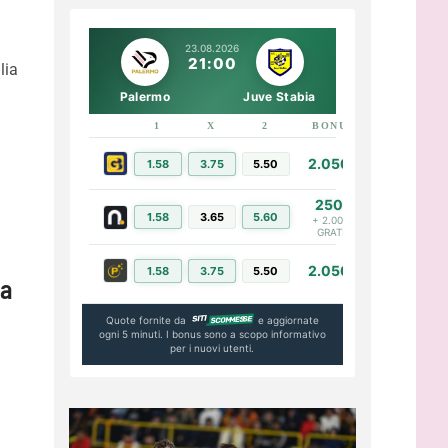
23.08.2026
21:00
lia
Palermo
Juve Stabia
1
X
2
BONUS
LINK
2.050€
1.58
3.75
5.50
PIÙ INFO
250€
1.58
3.65
5.60
PIÙ INFO
+ 2.000€
GRATIS
2.050€
1.58
3.75
5.50
PIÙ INFO
la
Quote fornite da
e aggiornate
ogni 5 minuti. I bonus sono a scopo informativo
per i nuovi utenti.
n