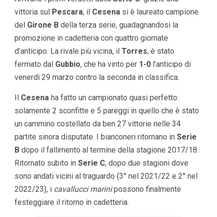
vittoria sul
Pescara
, il
Cesena
si è laureato campione
del
Girone B
della terza serie, guadagnandosi la
promozione in cadetteria con quattro giornate
d’anticipo. La rivale più vicina, il
Torres
, è stato
fermato dal
Gubbio
, che ha vinto per
1-0
l’anticipo di
venerdì 29 marzo contro la seconda in classifica.
Il
Cesena
ha fatto un campionato quasi perfetto:
solamente 2 sconfitte e 5 pareggi in quello che è stato
un cammino costellato da ben 27 vittorie nelle 34
partite sinora disputate. I bianconeri ritornano in
Serie
B
dopo il fallimento al termine della stagione 2017/18.
Ritornato subito in
Serie C
, dopo due stagioni dove
sono andati vicini al traguardo (3° nel 2021/22 e 2° nel
2022/23), i
cavallucci marini
possono finalmente
festeggiare il ritorno in cadetteria.