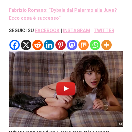
Fabrizio Romano: “Dybala dal Palermo alla Juve?
Ecco cosa è successo”
SEGUICI SU
FACEBOOK
|
INSTAGRAM
|
TWITTER