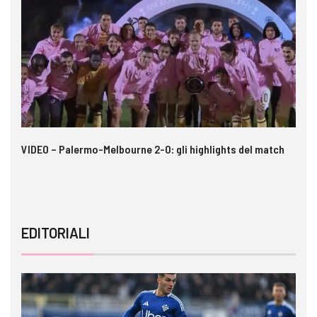
 i
VIDEO – Palermo-Melbourne 2-0: gli highlights del match
Ca
A
EDITORIALI