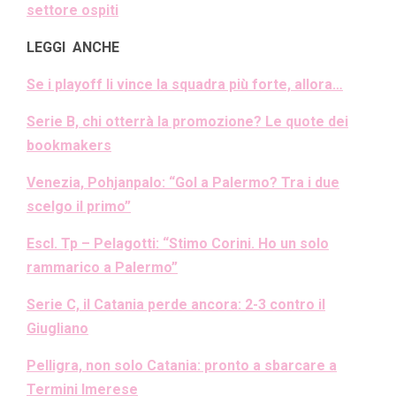
settore ospiti
LEGGI ANCHE
Se i playoff li vince la squadra più forte, allora…
Serie B, chi otterrà la promozione? Le quote dei
bookmakers
Venezia, Pohjanpalo: “Gol a Palermo? Tra i due
scelgo il primo”
Escl. Tp – Pelagotti: “Stimo Corini. Ho un solo
rammarico a Palermo”
Serie C, il Catania perde ancora: 2-3 contro il
Giugliano
Pelligra, non solo Catania: pronto a sbarcare a
Termini Imerese