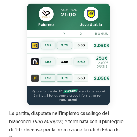
23.08.2026
21:00
Palermo
Juve Stabia
1
X
2
BONUS
LINK
2.050€
1.58
3.75
5.50
PIÙ INFO
250€
1.58
3.65
5.60
PIÙ INFO
+ 2.000€
GRATIS
2.050€
1.58
3.75
5.50
PIÙ INFO
Quote fornite da
e aggiornate ogni
5 minuti. I bonus sono a scopo informativo per i
nuovi utenti.
La partita, disputata nell’impianto casalingo dei
bianconeri
Dino Manuzzi
, è terminata con il punteggio
di 1-0: decisive per la promozione la reti di Edoardo