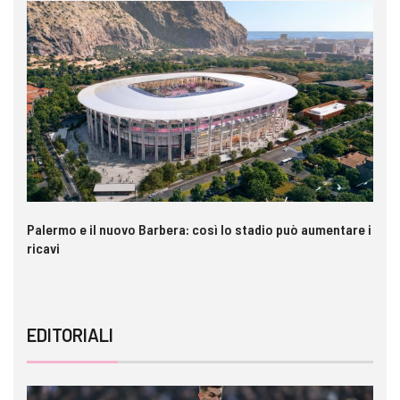
Palermo e il nuovo Barbera: così lo stadio può aumentare i
VI
ricavi
EDITORIALI