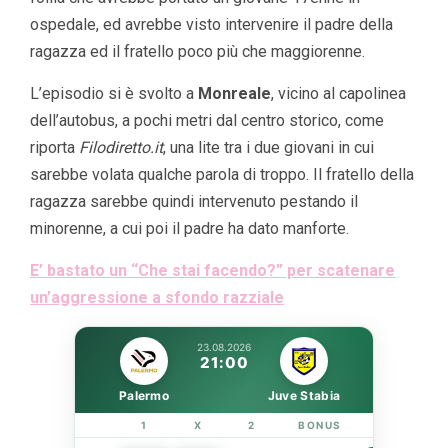
ospedale, ed avrebbe visto intervenire il padre della
ragazza ed il fratello poco più che maggiorenne.
L’episodio si è svolto a
Monreale
, vicino al capolinea
dell’autobus, a pochi metri dal centro storico, come
riporta
Filodiretto.it
, una lite tra i due giovani in cui
sarebbe volata qualche parola di troppo. Il fratello della
ragazza sarebbe quindi intervenuto pestando il
minorenne, a cui poi il padre ha dato manforte.
E’ bastato un “Che stai facendo?” per scatenare
un’aggressione a sfondo razziale
23.08.2026
21:00
Palermo
Juve Stabia
1
X
2
BONUS
LINK