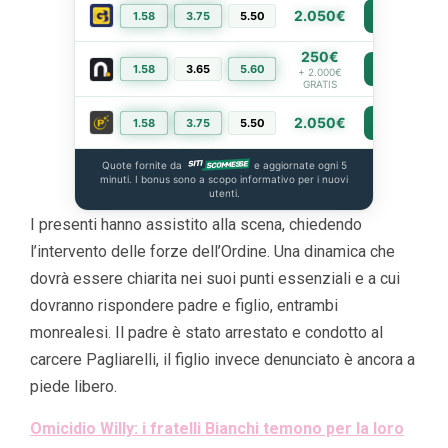
2.050€
1.58
3.75
5.50
PIÙ INFO
250€
1.58
3.65
5.60
PIÙ INFO
+ 2.000€
GRATIS
2.050€
1.58
3.75
5.50
PIÙ INFO
Quote fornite da
e aggiornate ogni 5
minuti. I bonus sono a scopo informativo per i nuovi
utenti.
I presenti hanno assistito alla scena, chiedendo
l’intervento delle forze dell’Ordine. Una dinamica che
dovrà essere chiarita nei suoi punti essenziali e a cui
dovranno rispondere padre e figlio, entrambi
monrealesi. Il padre è stato arrestato e condotto al
carcere Pagliarelli, il figlio invece denunciato è ancora a
piede libero.
Omicidio Willy: i fratelli Bianchi temono per la loro