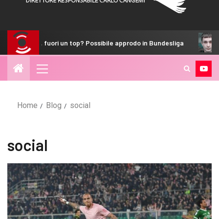
top? Possibile approdo in Bundesliga
Dramma a Lampedusa: m
Home
Blog
social
social