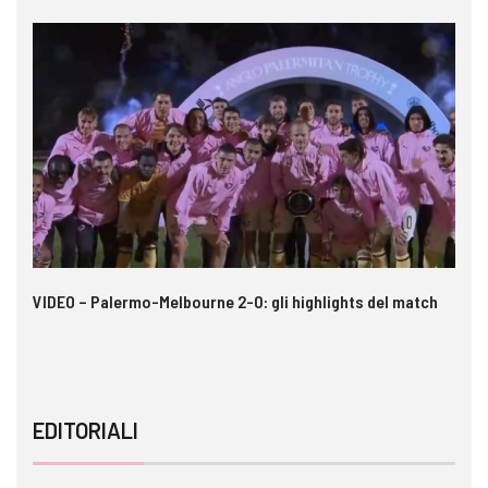
 i
VIDEO – Palermo-Melbourne 2-0: gli highlights del match
Ca
si
EDITORIALI