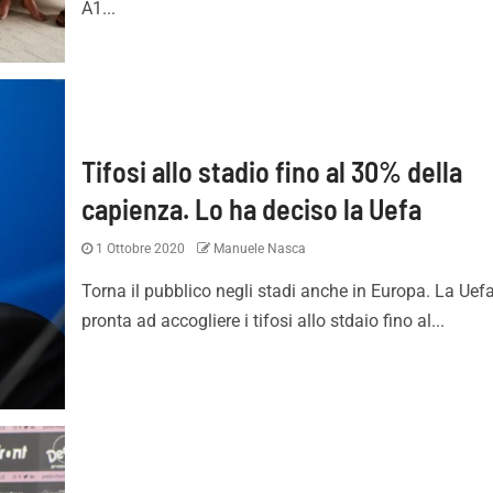
A1...
Tifosi allo stadio fino al 30% della
capienza. Lo ha deciso la Uefa
Pronti per essere
Palermo, adesso è ufficial
1 Ottobre 2020
Manuele Nasca
i. Con i tifosi nulla è
Strefezza è rosanero. Il
Torna il pubblico negli stadi anche in Europa. La Uef
e”
comunicato
pronta ad accogliere i tifosi allo stdaio fino al...