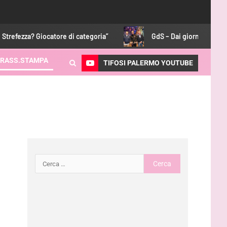
 Giocatore di categoria”
GdS – Dai giornali alle feste, Perth 
RASS.STAMPA
TIFOSI PALERMO YOUTUBE