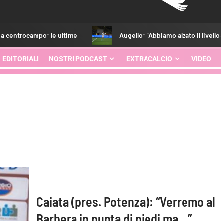
po: le ultime
Augello: “Abbiamo alzato il livello. Strefezza?
EDITORIALI
NOSTRI PODCAST
EXTRACALCIO
VIDEO
Caiata (pres. Potenza): “Verremo al
Barbera in punta di piedi ma…”