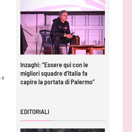
e:
Inzaghi: “Essere qui con le
Gardini:
migliori squadre d’Italia fa
protagoni
a è
capire la portata di Palermo”
impossib
EDITORIALI