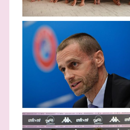
Inzaghi: “Essere qui con le
Gardini: “
migliori squadre d’Italia fa
protagonist
capire la portata di Palermo”
impossibil