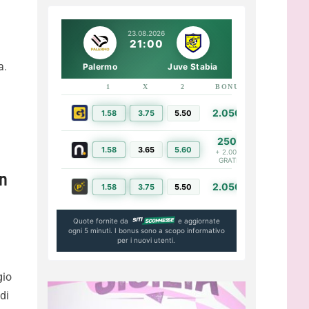
23.08.2026
21:00
a.
Palermo
Juve Stabia
1
X
2
BONUS
LINK
2.050€
1.58
3.75
5.50
PIÙ INFO
250€
1.58
3.65
5.60
PIÙ INFO
+ 2.000€
GRATIS
in
2.050€
1.58
3.75
5.50
PIÙ INFO
Quote fornite da
e aggiornate
ogni 5 minuti. I bonus sono a scopo informativo
per i nuovi utenti.
gio
di