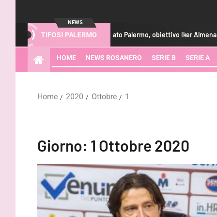
NEWS
o
Calciomercato Palermo, obiettivo Iker Almena a centrocam
TIFOSI PALERMO
HOME
NEWS ROSANERO
SERIE B
SERIE A
Home
2020
Ottobre
1
Giorno:
1 Ottobre 2020