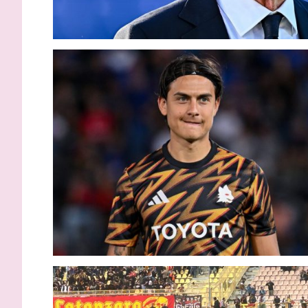
Palermo, accordo vicino per
Inzaghi: “
Strefezza: i dettagli
migliori s
capire la 