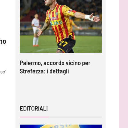
 ho
e
Palermo, accordo vicino per
Inzaghi:
Strefezza: i dettagli
migliori 
so"
capire l
EDITORIALI