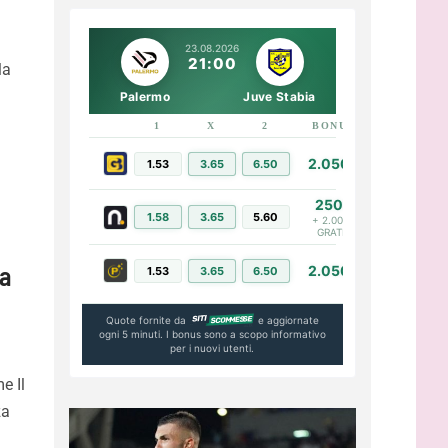
23.08.2026
21:00
la
Palermo
Juve Stabia
1
X
2
BONUS
LINK
2.050€
1.53
3.65
6.50
PIÙ INFO
250€
1.58
3.65
5.60
PIÙ INFO
+ 2.000€
GRATIS
sa
2.050€
1.53
3.65
6.50
PIÙ INFO
Quote fornite da
e aggiornate
ogni 5 minuti. I bonus sono a scopo informativo
per i nuovi utenti.
e Il
za