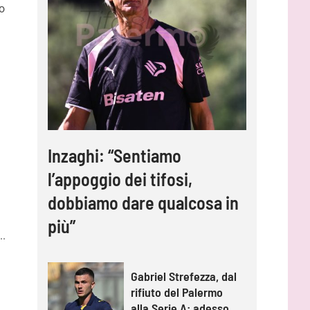
to
Inzaghi: “Sentiamo
l’appoggio dei tifosi,
dobbiamo dare qualcosa in
a
più”
..
Gabriel Strefezza, dal
rifiuto del Palermo
alla Serie A: adesso