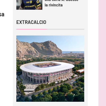
la rivincita
sa
EXTRACALCIO
l