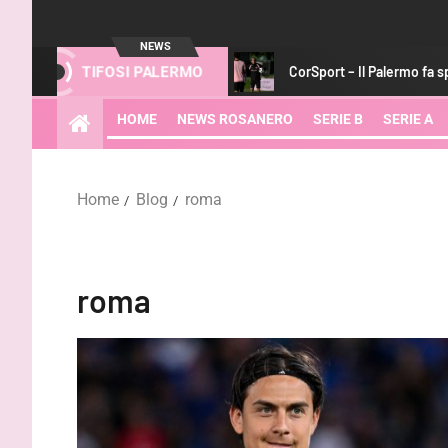
NEWS
e la spalla di Bani
CorSport – Il Palermo fa spazio a Strefezz
TIFOSI PALERMO
HOME
NEWS ROSANERO
SERIE B
SERIE A
Home
Blog
roma
roma