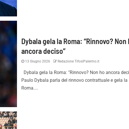
Dybala gela la Roma: “Rinnovo? Non
ancora deciso”
13 Giugno 2026
Redazione TifosiPalermo.it
Essere qui con le
Strefezza: visite mediche 
quadre d’Italia fa
contratto, questi i dettagli
Dybala gela la Roma: "Rinnovo? Non ho ancora deci
portata di Palermo”
Paulo Dybala parla del rinnovo contrattuale e gela la
Roma....