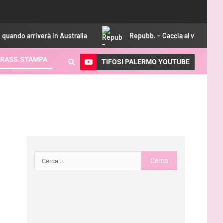
à in Australia
Repubb. – Caccia al vice Pohjanpalo, piace Di
RASS.STAMPA
TIFOSI PALERMO YOUTUBE