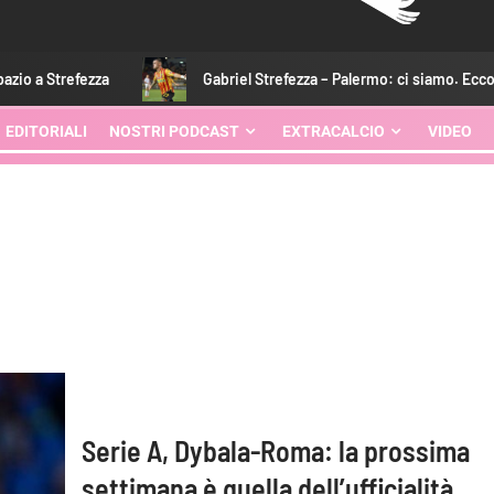
a
Gabriel Strefezza – Palermo: ci siamo. Ecco quando arriver
EDITORIALI
NOSTRI PODCAST
EXTRACALCIO
VIDEO
Serie A, Dybala-Roma: la prossima
settimana è quella dell’ufficialità