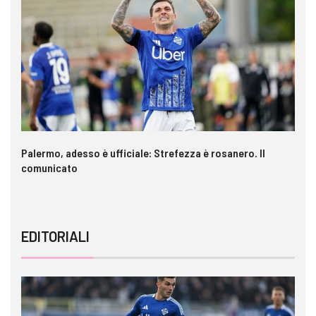
a è
Palermo, adesso è ufficiale: Strefezza è rosanero. Il
In
comunicato
ca
EDITORIALI