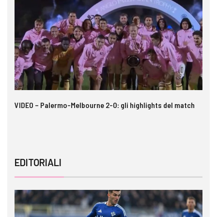
 i
VIDEO – Palermo-Melbourne 2-0: gli highlights del match
In
pe
EDITORIALI