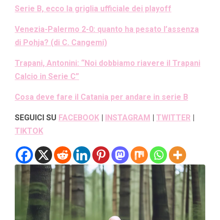
Serie B, ecco la griglia ufficiale dei playoff
Venezia-Palermo 2-0: quanto ha pesato l’assenza
di Pohja? (di C. Cangemi)
Trapani, Antonini: “Noi dobbiamo riavere il Trapani
Calcio in Serie C”
Cosa deve fare il Catania per andare in serie B
SEGUICI SU
FACEBOOK
|
INSTAGRAM
|
TWITTER
|
TIKTOK