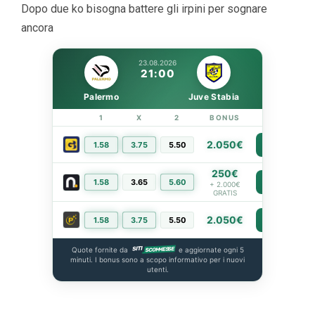
Dopo due ko bisogna battere gli irpini per sognare
ancora
23.08.2026
21:00
Palermo
Juve Stabia
1
X
2
BONUS
LINK
2.050€
1.58
3.75
5.50
PIÙ INFO
250€
1.58
3.65
5.60
PIÙ INFO
+ 2.000€
GRATIS
2.050€
1.58
3.75
5.50
PIÙ INFO
Quote fornite da
e aggiornate ogni 5
minuti. I bonus sono a scopo informativo per i nuovi
utenti.