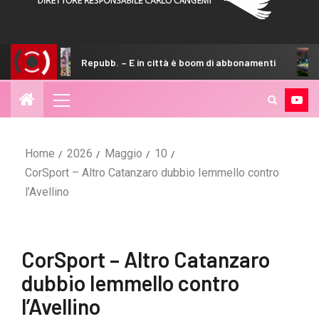
Repubb. – E in città è boom di abbonamenti
Repubb. – La f
Home
2026
Maggio
10
CorSport – Altro Catanzaro dubbio Iemmello contro
l’Avellino
CorSport – Altro Catanzaro
dubbio Iemmello contro
l’Avellino