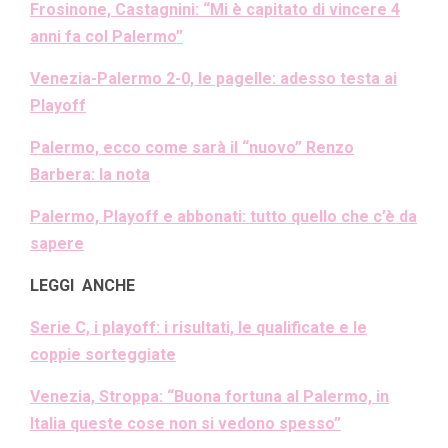
Frosinone, Castagnini: “Mi è capitato di vincere 4
anni fa col Palermo”
Venezia-Palermo 2-0, le pagelle: adesso testa ai
Playoff
Palermo, ecco come sarà il “nuovo” Renzo
Barbera: la nota
Palermo, Playoff e abbonati: tutto quello che c’è da
sapere
LEGGI ANCHE
Serie C, i playoff: i risultati, le qualificate e le
coppie sorteggiate
Venezia, Stroppa: “Buona fortuna al Palermo, in
Italia queste cose non si vedono spesso”