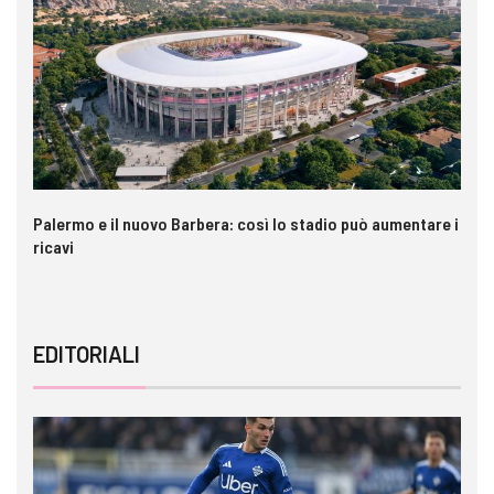
Palermo e il nuovo Barbera: così lo stadio può aumentare i
VI
ricavi
EDITORIALI