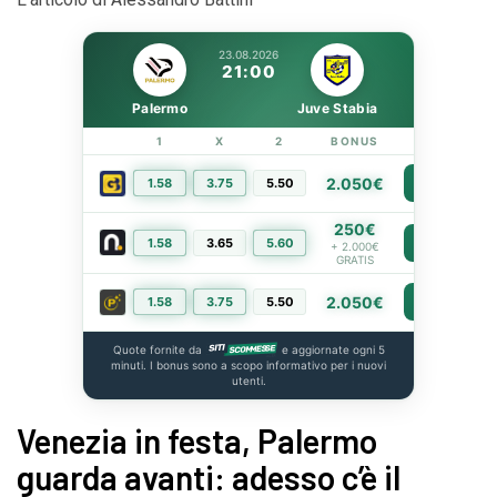
23.08.2026
21:00
Palermo
Juve Stabia
1
X
2
BONUS
LINK
2.050€
1.58
3.75
5.50
PIÙ INFO
250€
1.58
3.65
5.60
PIÙ INFO
+ 2.000€
GRATIS
2.050€
1.58
3.75
5.50
PIÙ INFO
Quote fornite da
e aggiornate ogni 5
minuti. I bonus sono a scopo informativo per i nuovi
utenti.
Venezia in festa, Palermo
guarda avanti: adesso c’è il