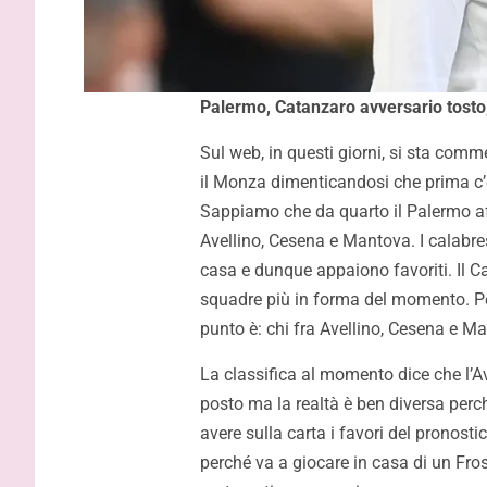
Palermo, Catanzaro avversario tosto,
Sul web, in questi giorni, si sta comm
il Monza dimenticandosi che prima c’è 
Sappiamo che da quarto il Palermo aff
Avellino, Cesena e Mantova. I calabres
casa e dunque appaiono favoriti. Il C
squadre più in forma del momento. Per
punto è: chi fra Avellino, Cesena e Ma
La classifica al momento dice che l’A
Gardini: “
posto ma la realtà è ben diversa perc
protagonist
avere sulla carta i favori del pronos
impossibil
perché va a giocare in casa di un Fro