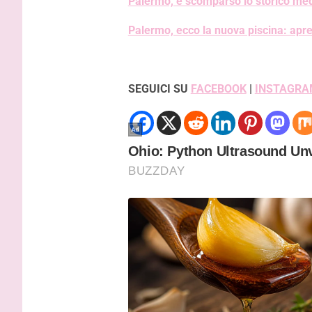
Palermo, è scomparso lo storico med
Palermo, ecco la nuova piscina: apre
SEGUICI SU
FACEBOOK
|
INSTAGRA