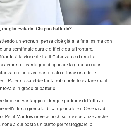
 meglio evitarlo. Chi può batterlo?
ettendo un errore, si pensa cioè già alla finalissima con
una semifinale dura e difficile da affrontare.
ronterà la vincente tra il Catanzaro ed una tra
i avranno il vantaggio di giocare la gara secca in
atanzaro è un avversario tosto e forse una delle
 il Palermo sarebbe tanta roba poterlo evitare ma il
ntova è in grado di batterlo.
vellino è in vantaggio e dunque padrone dell’ottavo
Pronti per essere
Inzaghi: “Contenti di aver v
hé nell’ultima giornata di campionato è il Cesena ad
i. Con i tifosi nulla è
adesso ci sarà da lottare 
tico. Per il Mantova invece pochissime speranze anche
e”
tornare dove meritiamo”
sinone a cui basta un punto per festeggiare la