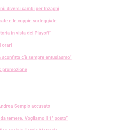
i: diversi cambi per Inzaghi
ificate e le coppie sorteggiate
oria in vista dei Playoff”
d orari
 sconfitta c’è sempre entusiasmo”
us promozione
: Andrea Sempio accusato
da temere. Vogliamo il 1° posto”