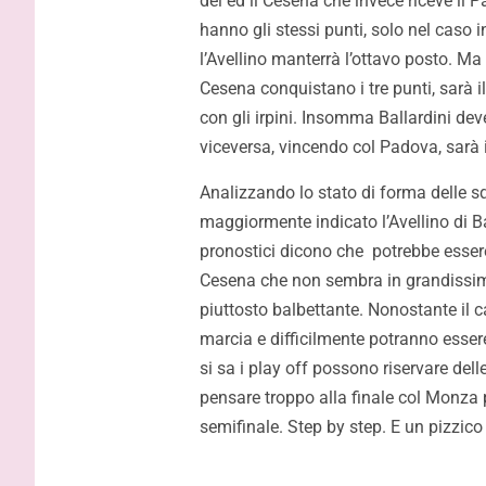
del ed il Cesena che invece riceve il
hanno gli stessi punti, solo nel caso in
l’Avellino manterrà l’ottavo posto. Ma
Cesena conquistano i tre punti, sarà il 
con gli irpini. Insomma Ballardini dev
viceversa, vincendo col Padova, sarà i
Analizzando lo stato di forma delle s
maggiormente indicato l’Avellino di Ba
pronostici dicono che potrebbe essere
Cesena che non sembra in grandissima
piuttosto balbettante. Nonostante il
marcia e difficilmente potranno esser
si sa i play off possono riservare del
pensare troppo alla finale col Monza 
semifinale. Step by step. E un pizzi