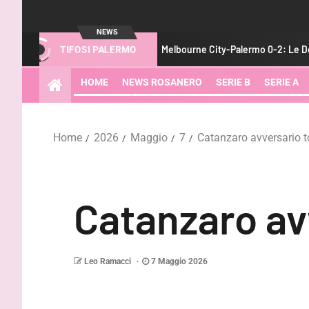
NEWS
meritiamo”
Melbourne City-Palermo 0-2: Le Douaron e Peda p
TIFOSI PALERMO
HOME
NEWS ROSANERO
SERIE B
SERIE A
Home
2026
Maggio
7
Catanzaro avversario to
Catanzaro avv
Leo Ramacci
7 Maggio 2026