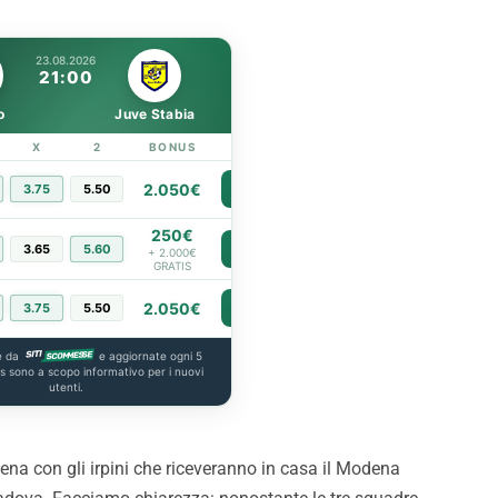
23.08.2026
21:00
o
Juve Stabia
X
2
BONUS
LINK
2.050€
3.75
5.50
PIÙ INFO
250€
3.65
5.60
PIÙ INFO
+ 2.000€
GRATIS
2.050€
3.75
5.50
PIÙ INFO
e da
e aggiornate ogni 5
us sono a scopo informativo per i nuovi
utenti.
na con gli irpini che riceveranno in casa il Modena