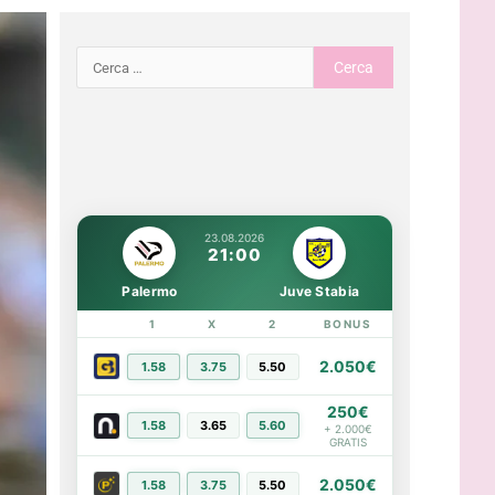
23.08.2026
21:00
Palermo
Juve Stabia
1
X
2
BONUS
LINK
2.050€
1.58
3.75
5.50
PIÙ INFO
250€
1.58
3.65
5.60
PIÙ INFO
+ 2.000€
GRATIS
2.050€
1.58
3.75
5.50
PIÙ INFO