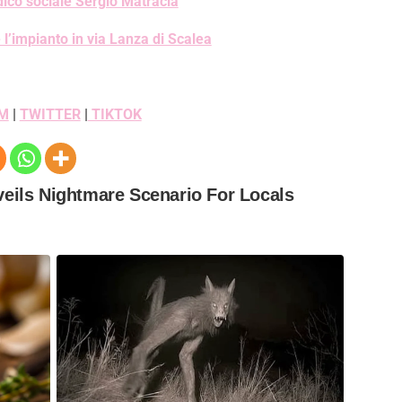
ico sociale Sergio Matracia
 l’impianto in via Lanza di Scalea
M
|
TWITTER
|
TIKTOK