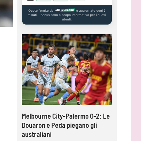
Quote fornite da
e aggiornate ogni 5
minuti. I bonus sono a scopo informativo per i nuovi
utenti.
into,
Melbourne City-Palermo 0-2: Le
Gardini:
per
Douaron e Peda piegano gli
protagoni
australiani
impossib