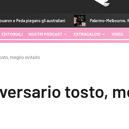
iegano gli australiani
Palermo-Melbourne, formazioni ufficia
EDITORIALI
NOSTRI PODCAST
EXTRACALCIO
VIDEO
sto, meglio evitarlo
ersario tosto, me