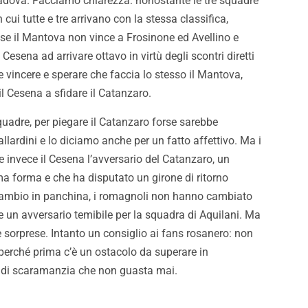
 Padova. Facciamo chiarezza: nonostante le tre squadre
 cui tutte e tre arrivano con la stessa classifica,
 se il Mantova non vince a Frosinone ed Avellino e
Cesena ad arrivare ottavo in virtù degli scontri diretti
e vincere e sperare che faccia lo stesso il Mantova,
l Cesena a sfidare il Catanzaro.
quadre, per piegare il Catanzaro forse sarebbe
llardini e lo diciamo anche per un fatto affettivo. Ma i
 invece il Cesena l’avversario del Catanzaro, un
 forma e che ha disputato un girone di ritorno
 cambio in panchina, i romagnoli non hanno cambiato
e un avversario temibile per la squadra di Aquilani. Ma
le sorprese. Intanto un consiglio ai fans rosanero: non
perché prima c’è un ostacolo da superare in
co di scaramanzia che non guasta mai.