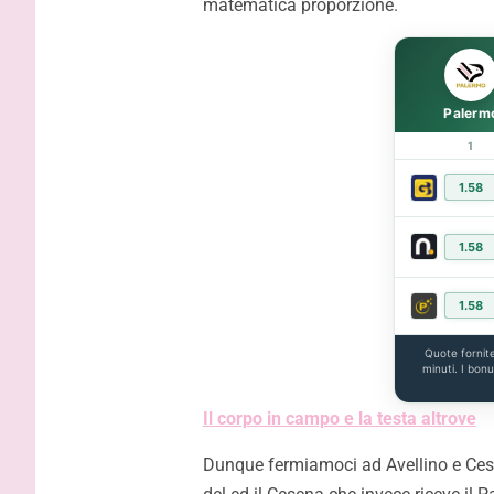
matematica proporzione.
Palerm
1
1.58
1.58
1.58
Quote fornit
minuti. I bon
Il corpo in campo e la testa altrove
Dunque fermiamoci ad Avellino e Cese