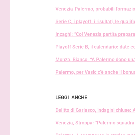
Venezia-Palermo, probabili formazion
Serie C, i playoff: i risultati, le qual
Inzaghi: “Col Venezia partita preparat
Playoff Serie B, il calendario: date e
Monza, Bianco: “A Palermo dopo una
Palermo, per Vasic c’è anche il bon
LEGGI ANCHE
Delitto di Garlasco, indagini chiuse
Venezia, Stroppa: “Palermo squadra 