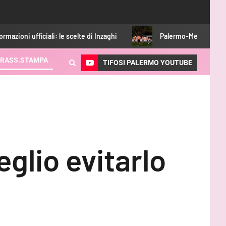
li: le scelte di Inzaghi
Palermo-Melbourne City: ecco dove 
RASS.STAMPA
TIFOSI PALERMO YOUTUBE
glio evitarlo