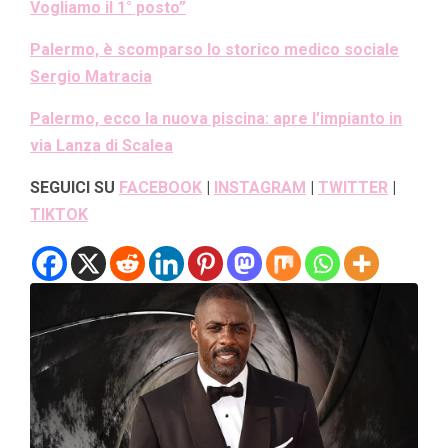
Vogliamo il 1° posto”
Palermo, è scomparso lo storico medico sociale
Sergio Matracia
Palermo, ecco la nuova piscina: apre l’impianto in
via Lanza di Scalea
SEGUICI SU
FACEBOOK
|
INSTAGRAM
|
TWITTER
|
TIKTOK