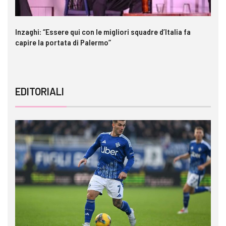
Inzaghi: “Essere qui con le migliori squadre d’Italia fa
Ga
capire la portata di Palermo”
im
EDITORIALI