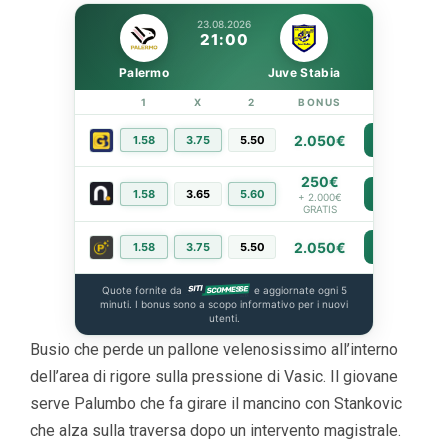
23.08.2026
21:00
Palermo
Juve Stabia
1
X
2
BONUS
LINK
2.050€
1.58
3.75
5.50
PIÙ INFO
250€
1.58
3.65
5.60
PIÙ INFO
+ 2.000€
GRATIS
2.050€
1.58
3.75
5.50
PIÙ INFO
Quote fornite da
e aggiornate ogni 5
minuti. I bonus sono a scopo informativo per i nuovi
utenti.
Busio che perde un pallone velenosissimo all’interno
dell’area di rigore sulla pressione di Vasic. Il giovane
serve Palumbo che fa girare il mancino con Stankovic
che alza sulla traversa dopo un intervento magistrale.