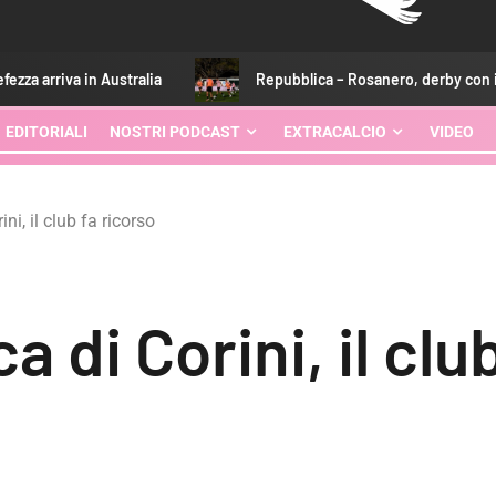
tralia
Repubblica – Rosanero, derby con il Melbourne a dieci 
EDITORIALI
NOSTRI PODCAST
EXTRACALCIO
VIDEO
ni, il club fa ricorso
a di Corini, il clu