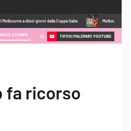
giorni dalla Coppa Italia
Melbourne City-Palermo 0-2: Le Do
RASS.STAMPA
TIFOSI PALERMO YOUTUBE
b fa ricorso