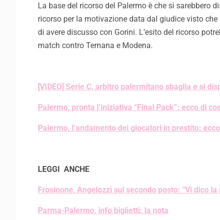
La base del ricorso del Palermo è che si sarebbero dis
ricorso per la motivazione data dal giudice visto che
di avere discusso con Gorini. L’esito del ricorso pot
match contro Ternana e Modena.
[VIDEO] Serie C, arbitro palermitano sbaglia e si dis
Palermo, pronta l’iniziativa “Final Pack”: ecco di cos
Palermo, l’andamento dei giocatori in prestito: ecco 
LEGGI ANCHE
Frosinone, Angelozzi sul secondo posto: “Vi dico la 
Parma-Palermo, info biglietti: la nota