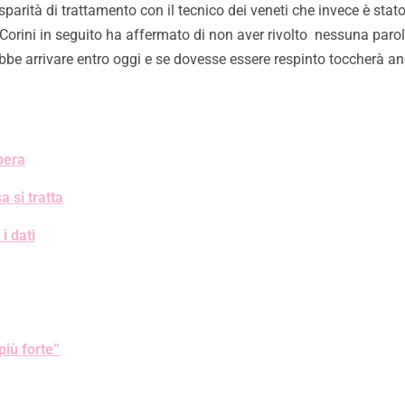
parità di trattamento con il tecnico dei veneti che invece è stat
 Corini in seguito ha affermato di non aver rivolto nessuna paro
rebbe arrivare entro oggi e se dovesse essere respinto toccherà a
pera
a si tratta
i dati
più forte”