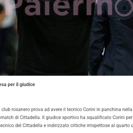
esa per il giudice
 club rosanero prova ad avere il tecnico Corini in panchina nella s
atch di Cittadella. Il giudice sportivo ha squalificato Corini per
nico del Cittadella e indirizzato critiche irrispettose al quarto uf