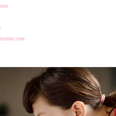
store
a
premia i rosa