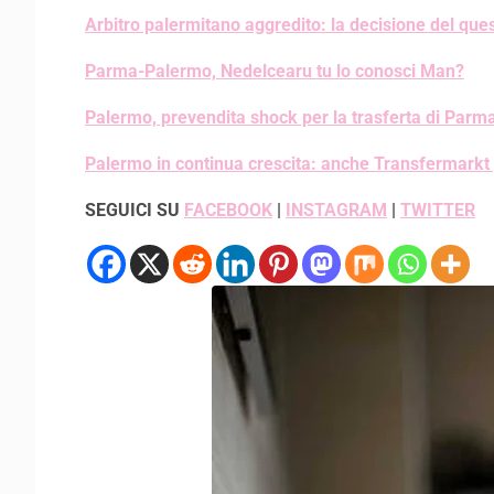
Arbitro palermitano aggredito: la decisione del que
Parma-Palermo, Nedelcearu tu lo conosci Man?
Palermo, prevendita shock per la trasferta di Parm
Palermo in continua crescita: anche Transfermarkt 
SEGUICI SU
FACEBOOK
|
INSTAGRAM
|
TWITTER