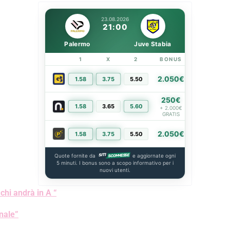
23.08.2026
21:00
Palermo
Juve Stabia
1
X
2
BONUS
LINK
2.050€
1.58
3.75
5.50
PIÙ INFO
250€
1.58
3.65
5.60
PIÙ INFO
+ 2.000€
GRATIS
2.050€
1.58
3.75
5.50
PIÙ INFO
Quote fornite da
e aggiornate ogni
5 minuti. I bonus sono a scopo informativo per i
nuovi utenti.
 chi andrà in A “
nale”