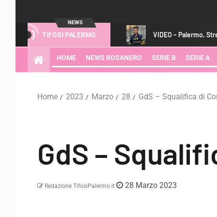
NEWS
ve vedere la sfida
VIDEO – Palermo, Strefezza arriva in Aus
TIFOSI PALERMO
HOME
NEWS ROSANERO
SERIE B
SERIE A
Home
2023
Marzo
28
GdS – Squalifica di Cori
GdS – Squalific
28 Marzo 2023
Redazione TifosiPalermo.it