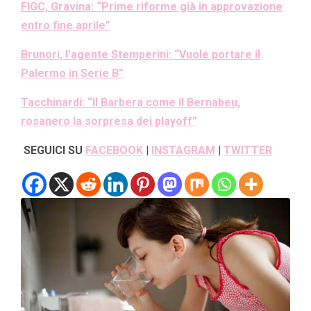
FIGC, Gravina: “Prime riforme già in approvazione
entro fine aprile”
Brunori, l’agente Stemperini: “Vuole portare il
Palermo in Serie B”
Tacchinardi: “Il Barbera come il Bernabeu,
rosanero la sorpresa dei playoff”
SEGUICI SU
FACEBOOK
|
INSTAGRAM
|
TWITTER