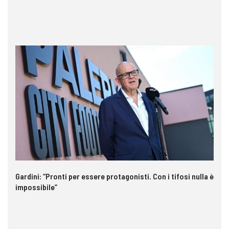
o
Gardini: “Pronti per essere protagonisti. Con i tifosi nulla è
In
impossibile”
pe