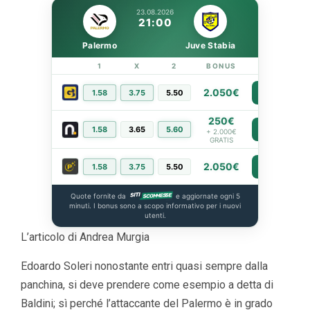
23.08.2026
21:00
Palermo
Juve Stabia
1
X
2
BONUS
LINK
2.050€
1.58
3.75
5.50
PIÙ INFO
250€
1.58
3.65
5.60
PIÙ INFO
+ 2.000€
GRATIS
2.050€
1.58
3.75
5.50
PIÙ INFO
Quote fornite da
e aggiornate ogni 5
minuti. I bonus sono a scopo informativo per i nuovi
utenti.
L’articolo di Andrea Murgia
Edoardo Soleri nonostante entri quasi sempre dalla
panchina, si deve prendere come esempio a detta di
Baldini; sì perché l’attaccante del Palermo è in grado