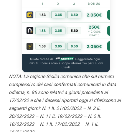
1
X
2
BONUS
LINK
2.050€
1.53
3.65
6.50
PIÙ INFO
250€
1.58
3.65
5.60
PIÙ INFO
+ 2.000€
GRATIS
2.050€
1.53
3.65
6.50
PIÙ INFO
Quote fornite da
e aggiornate ogni 5
minuti. I bonus sono a scopo informativo per i nuovi
utenti.
NOTA: La regione Sicilia comunica che sul numero
complessivo dei casi confermati comunicati in data
odierna, n. 86 sono relativi a giorni precedenti al
17/02/22 e che i decessi riportati oggi si riferiscono ai
seguenti giorni: N. 1 IL 21/02/2022 – N. 2 IL
20/02/2022 – N. 11 IL 19/02/2022 – N. 2 IL
18/02/2022 – N. 1 IL 17/02/2022 – N. 1 IL