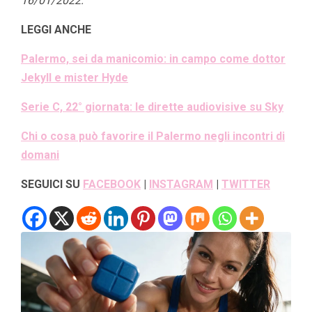
16/01/2022.
LEGGI ANCHE
Palermo, sei da manicomio: in campo come dottor
Jekyll e mister Hyde
Serie C, 22° giornata: le dirette audiovisive su Sky
Chi o cosa può favorire il Palermo negli incontri di
domani
SEGUICI SU
FACEBOOK
|
INSTAGRAM
|
TWITTER