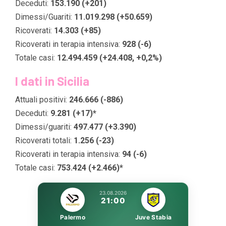
Deceduti:
153.190 (+201)
Dimessi/Guariti:
11.019.298 (+50.659)
Ricoverati:
14.303 (+85)
Ricoverati in terapia intensiva:
928 (-6)
Totale casi:
12.494.459 (+24.408, +0,2%)
I dati in Sicilia
Attuali positivi:
246.666 (-886)
Deceduti:
9.281 (+17)*
Dimessi/guariti:
497.477 (+3.390)
Ricoverati totali:
1.256 (-23)
Ricoverati in terapia intensiva:
94 (-6)
Totale casi:
753.424 (+2.466)*
23.08.2026
21:00
Palermo
Juve Stabia