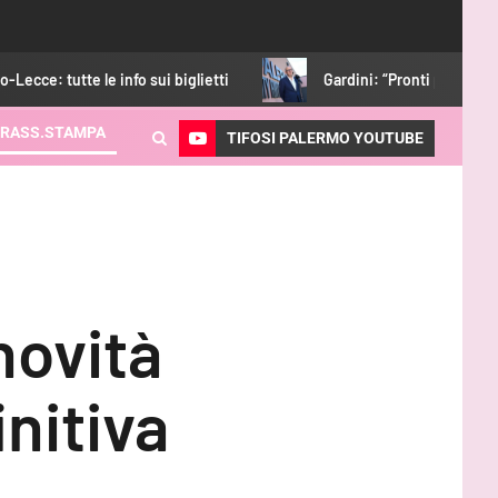
nfo sui biglietti
Gardini: “Pronti per essere protagonisti. Co
RASS.STAMPA
TIFOSI PALERMO YOUTUBE
novità
nitiva