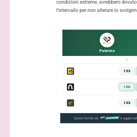
condizioni estreme, avrebbero dovuto g
Strefezza: visite mediche e
Palermo, a
l’intervallo per non alterare lo svolgi
contratto, questi i dettagli
Strefezza 
comunica
Palermo
1
1.53
1.58
1.53
Quote fornite da
e aggiornat