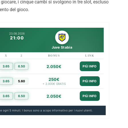
iocare, i cinque cambi si svolgono in tre slot, escluso
desso è ufficiale:
Inzaghi: “Essere qui con le
mento del gioco.
è rosanero. Il
migliori squadre d’Italia fa
to
capire la portata di Paler
23.08.2026
21:00
Juve Stabia
X
2
BONUS
LINK
2.050€
3.65
6.50
PIÙ INFO
250€
3.65
5.60
PIÙ INFO
+ 2.000€ GRATIS
2.050€
3.65
6.50
PIÙ INFO
e ogni 5 minuti. I bonus sono a scopo informativo per i nuovi utenti.