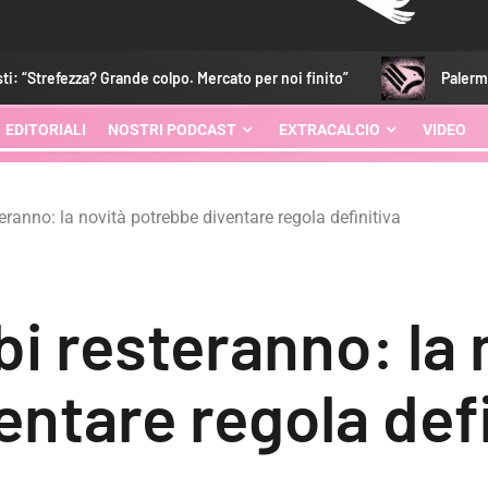
rande colpo. Mercato per noi finito”
Palermo-Lecce: tutte le i
EDITORIALI
NOSTRI PODCAST
EXTRACALCIO
VIDEO
eranno: la novità potrebbe diventare regola definitiva
i resteranno: la 
ntare regola defi