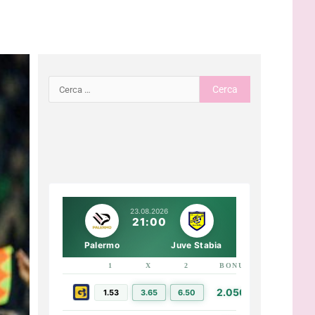
23.08.2026
21:00
Palermo
Juve Stabia
1
X
2
BONUS
LINK
2.050€
1.53
3.65
6.50
PIÙ INFO