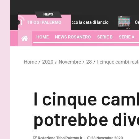
NEWS
on Fantacalcio.it: ecco la data di lancio
Osti: “Strefezza? G
TIFOSI PALERMO
HOME
NEWS ROSANERO
SERIE B
SERIE A
Home
2020
Novembre
28
I cinque cambi rest
I cinque camb
potrebbe dive
Redazione TifosiPalermo.it
28 Novembre 2020