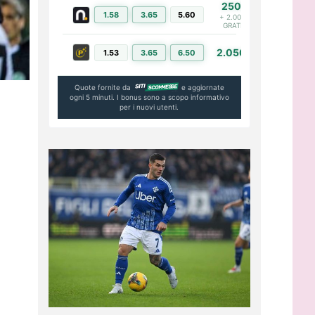
250€
1.58
3.65
5.60
PIÙ INFO
+ 2.000€
GRATIS
2.050€
1.53
3.65
6.50
PIÙ INFO
Quote fornite da
e aggiornate
ogni 5 minuti. I bonus sono a scopo informativo
per i nuovi utenti.