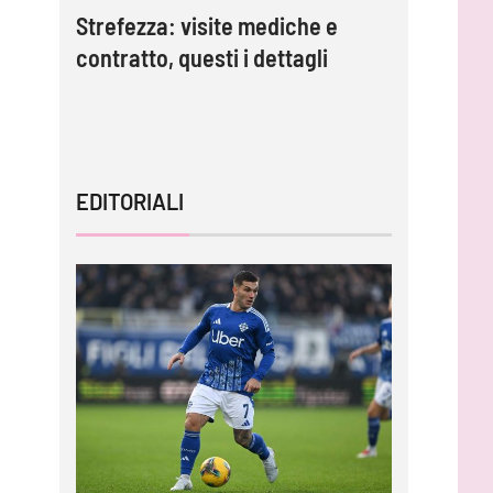
Strefezza: visite mediche e
Palermo,
contratto, questi i dettagli
Strefezza
mo”
comunic
EDITORIALI