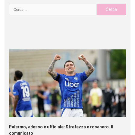
a è
Palermo, adesso è ufficiale: Strefezza è rosanero. Il
In
comunicato
ca