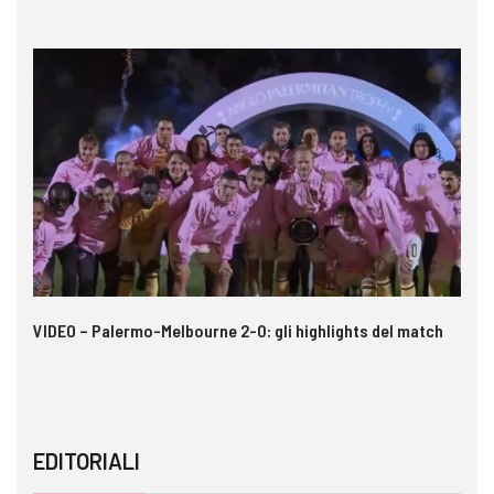
 i
VIDEO – Palermo-Melbourne 2-0: gli highlights del match
Ca
A
EDITORIALI