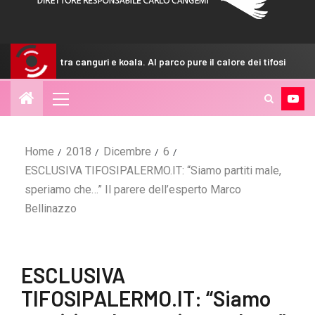
canguri e koala. Al parco pure il calore dei tifosi
GdS – Pale
Home
2018
Dicembre
6
ESCLUSIVA TIFOSIPALERMO.IT: “Siamo partiti male,
speriamo che…” Il parere dell’esperto Marco
Bellinazzo
ESCLUSIVA
TIFOSIPALERMO.IT: “Siamo