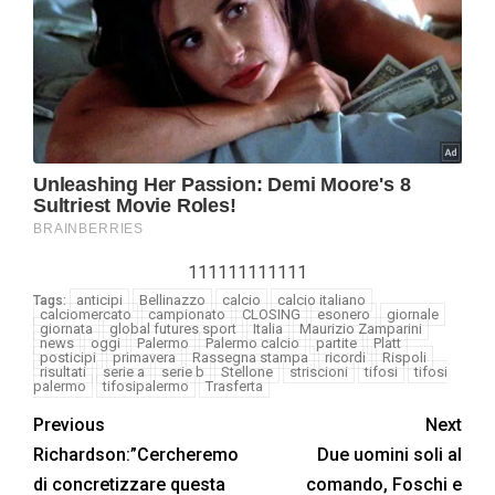
111111111111
anticipi
Bellinazzo
calcio
calcio italiano
Tags:
calciomercato
campionato
CLOSING
esonero
giornale
giornata
global futures sport
Italia
Maurizio Zamparini
news
oggi
Palermo
Palermo calcio
partite
Platt
posticipi
primavera
Rassegna stampa
ricordi
Rispoli
risultati
serie a
serie b
Stellone
striscioni
tifosi
tifosi
palermo
tifosipalermo
Trasferta
Previous
Next
Richardson:”Cercheremo
Due uomini soli al
di concretizzare questa
comando, Foschi e