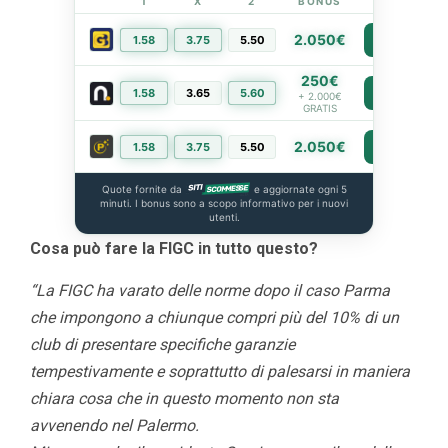
1
X
2
BONUS
LINK
2.050€
1.58
3.75
5.50
PIÙ INFO
250€
1.58
3.65
5.60
PIÙ INFO
+ 2.000€
GRATIS
2.050€
1.58
3.75
5.50
PIÙ INFO
Quote fornite da
e aggiornate ogni 5
minuti. I bonus sono a scopo informativo per i nuovi
utenti.
Cosa può fare la FIGC in tutto questo?
“La FIGC ha varato delle norme dopo il caso Parma
che impongono a chiunque compri più del 10% di un
club di presentare specifiche garanzie
tempestivamente e soprattutto di palesarsi in maniera
chiara cosa che in questo momento non sta
avvenendo nel Palermo.