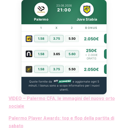
23.08.2026
21:00
Palermo
Juve Stabia
1
X
2
BONUS
LINK
2.050€
1.58
3.75
5.50
PIÙ INFO
250€
1.58
3.65
5.60
PIÙ INFO
+ 2.000€
GRATIS
2.050€
1.58
3.75
5.50
PIÙ INFO
Quote fornite da
e aggiornate ogni 5
minuti. I bonus sono a scopo informativo per i nuovi
utenti.
VIDEO – Palermo CFA, le immagini del nuovo orto
sociale
Palermo Player Awards: top e flop della partita di
sabato