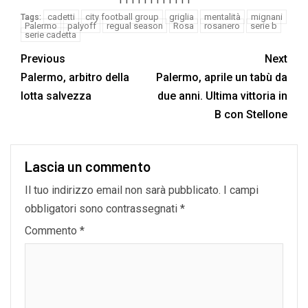
cadetti
city football group
griglia
mentalità
mignani
Tags:
Palermo
palyoff
regual season
Rosa
rosanero
serie b
serie cadetta
Previous
Next
Palermo, arbitro della
Palermo, aprile un tabù da
lotta salvezza
due anni. Ultima vittoria in
B con Stellone
Lascia un commento
Il tuo indirizzo email non sarà pubblicato.
I campi
obbligatori sono contrassegnati
*
Commento
*