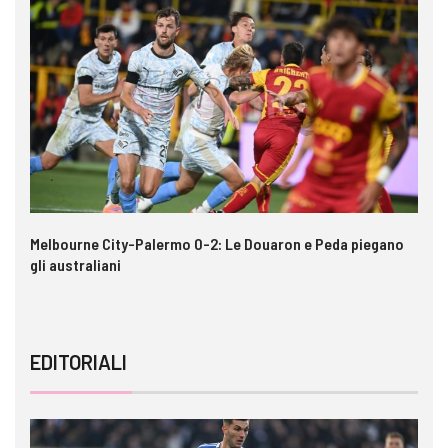
e
Melbourne City-Palermo 0-2: Le Douaron e Peda piegano
VI
gli australiani
EDITORIALI