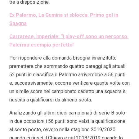
tre a disposizione.
Ex Palermo, La Gumina si sblocca. Primo gol in
Spagna
Carrarese, Imperiale: “I play-off sono un percorso.
Palermo esempio perfetto”
Per rispondere alla domanda bisogna innanzitutto
premettere che sommando quattro pareggi agli attuali
52 punti in classifica il Palermo arriverebbe a 56 punti
e, successivamente, occorre verificare quante volte con
un simile score nel campionato cadetto una squadra è
riuscita a qualificarsi da almeno sesta.
Analizzando gli ultimi dieci campionati di serie B solo
in due occasioni i 56 punti sono valsi la qualificazione
al sesto posto, ovvero nella stagione 2019/2020
quando ci riuscì il Chievo e nel 2018/2019 quando lo