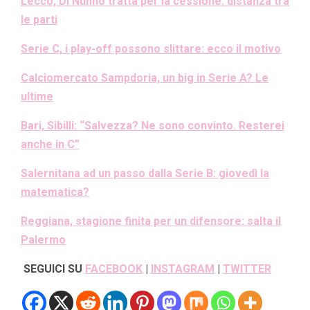
Lecco, Di Nunno tratta per la cessione: distanza tra
le parti
Serie C, i play-off possono slittare: ecco il motivo
Calciomercato Sampdoria, un big in Serie A? Le
ultime
Bari, Sibilli: “Salvezza? Ne sono convinto. Resterei
anche in C”
Salernitana ad un passo dalla Serie B: giovedì la
matematica?
Reggiana, stagione finita per un difensore: salta il
Palermo
SEGUICI SU
FACEBOOK
|
INSTAGRAM
|
TWITTER