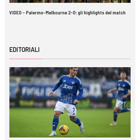
 i
VIDEO – Palermo-Melbourne 2-0: gli highlights del match
Ca
si
EDITORIALI