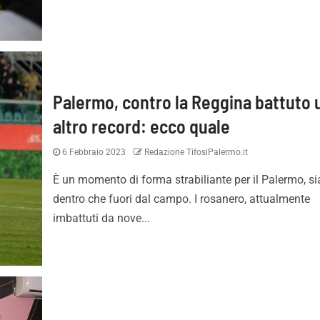
Palermo, contro la Reggina battuto 
altro record: ecco quale
6 Febbraio 2023
Redazione TifosiPalermo.it
desso è ufficiale:
Inzaghi: “Essere qui con le
è rosanero. Il
migliori squadre d’Italia fa
È un momento di forma strabiliante per il Palermo, si
to
capire la portata di Paler
dentro che fuori dal campo. I rosanero, attualmente
imbattuti da nove...