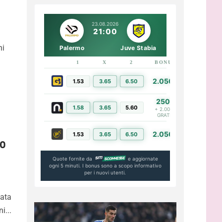
23.08.2026
21:00
ni
Palermo
Juve Stabia
1
X
2
BONUS
LINK
2.050€
1.53
3.65
6.50
PIÙ INFO
250€
1.58
3.65
5.60
PIÙ INFO
+ 2.000€
GRATIS
2.050€
1.53
3.65
6.50
PIÙ INFO
mo
Quote fornite da
e aggiornate
ogni 5 minuti. I bonus sono a scopo informativo
per i nuovi utenti.
nata
i...