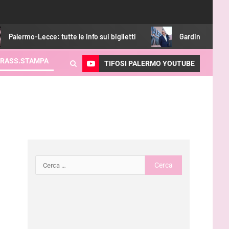
e: tutte le info sui biglietti
Gardini: “Pronti per essere pro
RASS.STAMPA
TIFOSI PALERMO YOUTUBE
: