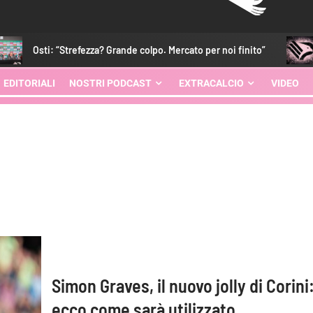
Strefezza? Grande colpo. Mercato per noi finito”
Palermo-Lecc
EDITORIALI
NOSTRI PODCAST
EXTRACALCIO
VIDEO
Simon Graves, il nuovo jolly di Corini
ecco come sarà utilizzato