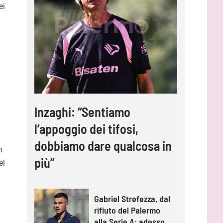
ei
Inzaghi: “Sentiamo
l’appoggio dei tifosi,
dobbiamo dare qualcosa in
n
più”
ei
Gabriel Strefezza, dal
rifiuto del Palermo
alla Serie A: adesso