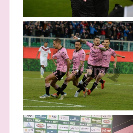
Strefezza: visite mediche e
Palermo, a
contratto, questi i dettagli
Strefezza 
comunica