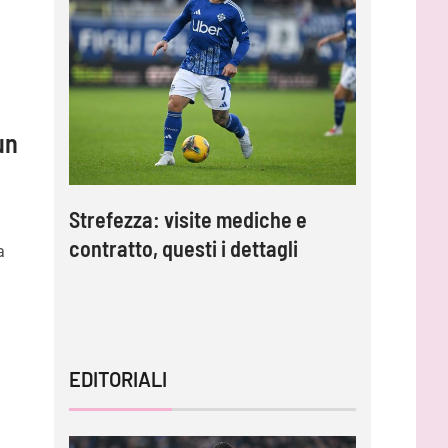
un
Strefezza: visite mediche e
Palermo,
contratto, questi i dettagli
Strefezza
a
mo”
comunic
EDITORIALI