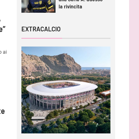
la rivincita
,
e”
EXTRACALCIO
o ai
te