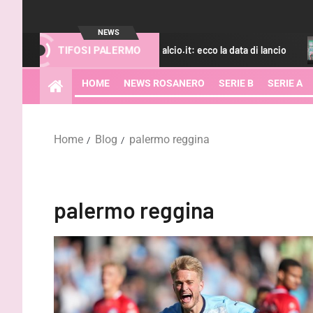
NEWS
 B, accordo con Fantacalcio.it: ecco la data di lancio
Osti: “
TIFOSI PALERMO
HOME
NEWS ROSANERO
SERIE B
SERIE A
Home
Blog
palermo reggina
palermo reggina