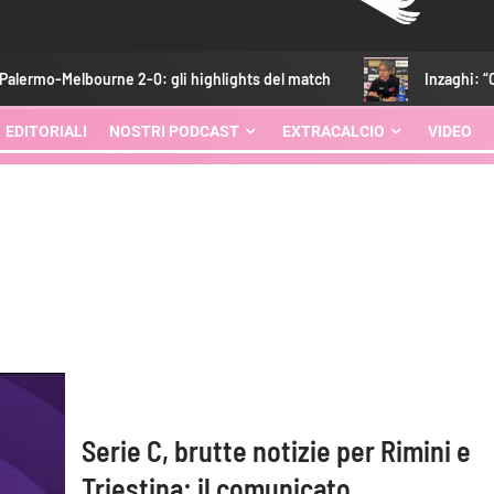
urne 2-0: gli highlights del match
Inzaghi: “Contenti di av
EDITORIALI
NOSTRI PODCAST
EXTRACALCIO
VIDEO
Serie C, brutte notizie per Rimini e
Triestina: il comunicato