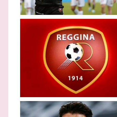
Melbourne City-Palermo 0-2: Le
VIDEO – P
Douaron e Peda piegano gli
gli highli
australiani