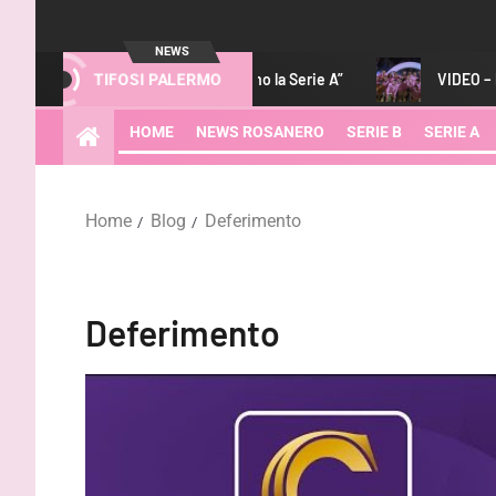
NEWS
 noi e la società vogliamo la Serie A”
VIDEO – Palermo-Melbo
TIFOSI PALERMO
HOME
NEWS ROSANERO
SERIE B
SERIE A
Home
Blog
Deferimento
Deferimento