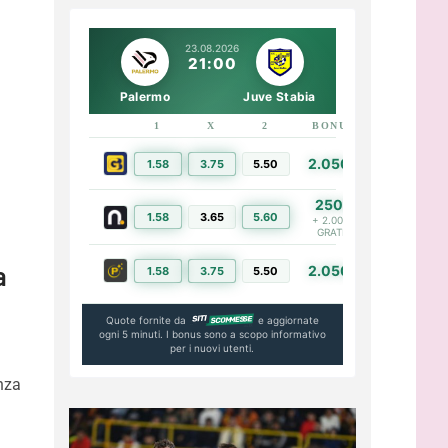
23.08.2026
21:00
Palermo
Juve Stabia
1
X
2
BONUS
LINK
2.050€
1.58
3.75
5.50
PIÙ INFO
250€
1.58
3.65
5.60
PIÙ INFO
+ 2.000€
GRATIS
a
2.050€
1.58
3.75
5.50
PIÙ INFO
Quote fornite da
e aggiornate
ogni 5 minuti. I bonus sono a scopo informativo
per i nuovi utenti.
enza
l