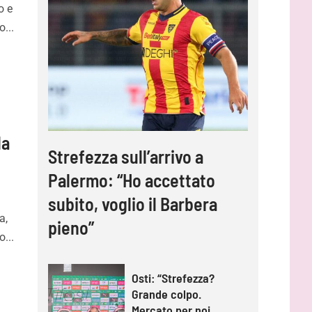
o e
...
la
Strefezza sull’arrivo a
Palermo: “Ho accettato
subito, voglio il Barbera
a,
pieno”
o...
Osti: “Strefezza?
Grande colpo.
Mercato per noi