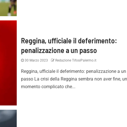
Reggina, ufficiale il deferimento:
penalizzazione a un passo
30 Marzo 2023
Redazione TifosiPalermo.it
alermo-Melbourne 2-0:
Inzaghi: “Contenti di aver v
ghts del match
adesso ci sarà da lottare 
Reggina, ufficiale il deferimento: penalizzazione a un
tornare dove meritiamo”
passo La crisi della Reggina sembra non aver fine, u
momento complicato che...