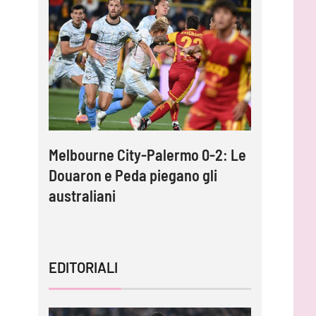
into,
Melbourne City-Palermo 0-2: Le
VIDEO – 
per
Douaron e Peda piegano gli
gli highl
australiani
n
EDITORIALI