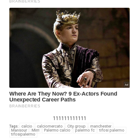
111111111111
calcio
calciomercato
City group
manchester
Tags:
Mansour
Mirri
Palermo calcio
palermo fc
tifosi palermo
tifosipalermo