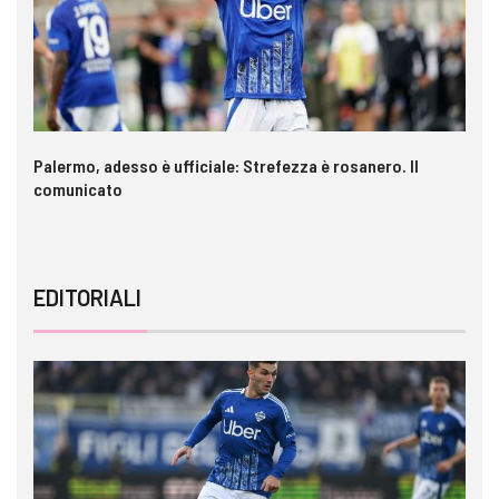
a è
Palermo, adesso è ufficiale: Strefezza è rosanero. Il
In
comunicato
ca
EDITORIALI