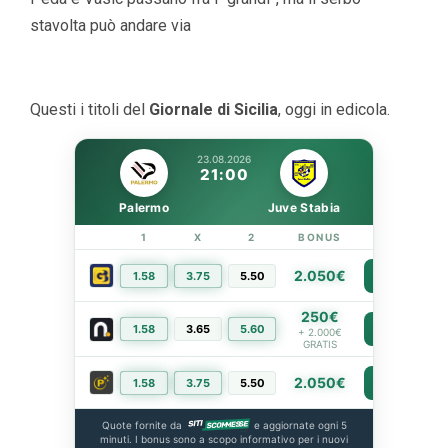
stavolta può andare via
Questi i titoli del
Giornale di Sicilia
, oggi in edicola.
23.08.2026
21:00
Palermo
Juve Stabia
1
X
2
BONUS
LINK
2.050€
1.58
3.75
5.50
PIÙ INFO
250€
1.58
3.65
5.60
PIÙ INFO
+ 2.000€
GRATIS
2.050€
1.58
3.75
5.50
PIÙ INFO
Quote fornite da
e aggiornate ogni 5
minuti. I bonus sono a scopo informativo per i nuovi