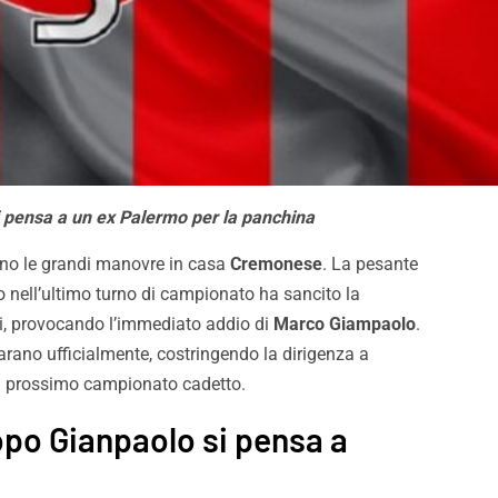
 pensa a un ex Palermo per la panchina
ziano le grandi manovre in casa
Cremonese
. La pesante
o nell’ultimo turno di campionato ha sancito la
ssi, provocando l’immediato addio di
Marco Giampaolo
.
parano ufficialmente, costringendo la dirigenza a
 il prossimo campionato cadetto.
opo Gianpaolo si pensa a
 visite mediche e
Palermo, adesso è ufficial