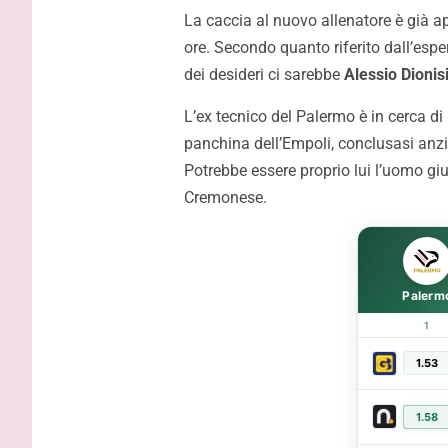
contratto,
La caccia al nuovo allenatore è già ap
ore. Secondo quanto riferito dall’esper
dei desideri ci sarebbe
Alessio Dionis
L’ex tecnico del Palermo è in cerca di 
panchina dell’Empoli, conclusasi anz
Potrebbe essere proprio lui l’uomo gius
Cremonese.
Palerm
1
1.53
1.58