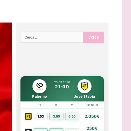
23.08.2026
21:00
Palermo
Juve Stabia
1
X
2
BONUS
LINK
2.050€
1.53
3.65
6.50
PIÙ INFO
250€