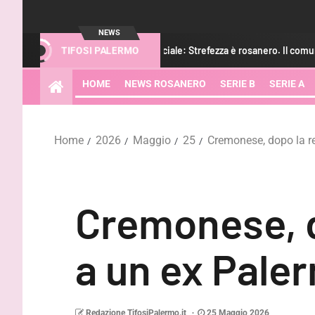
NEWS
alermo, adesso è ufficiale: Strefezza è rosanero. Il comunicato
TIFOSI PALERMO
HOME
NEWS ROSANERO
SERIE B
SERIE A
Home
2026
Maggio
25
Cremonese, dopo la re
Cremonese, d
a un ex Pale
Redazione TifosiPalermo.it
25 Maggio 2026