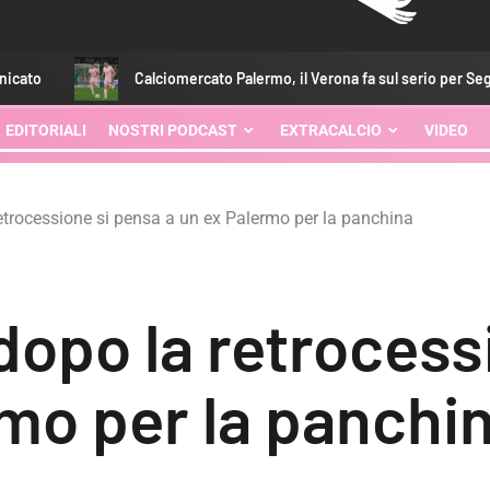
Calciomercato Palermo, il Verona fa sul serio per Segre: le cifre
EDITORIALI
NOSTRI PODCAST
EXTRACALCIO
VIDEO
trocessione si pensa a un ex Palermo per la panchina
opo la retrocess
rmo per la panchi