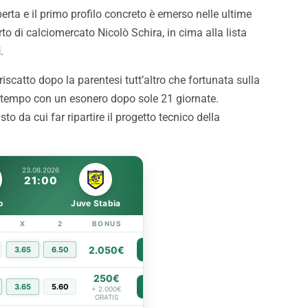
 questi i dettagli
Strefezza è rosanero. Il
erta e il primo profilo concreto è emerso nelle ultime
comunicato
to di calciomercato Nicolò Schira, in cima alla lista
i
.
riscatto dopo la parentesi tutt’altro che fortunata sulla
itempo con un esonero dopo sole 21 giornate.
to da cui far ripartire il progetto tecnico della
23.08.2026
21:00
o
Juve Stabia
X
2
BONUS
LINK
2.050€
3.65
6.50
PIÙ INFO
250€
3.65
5.60
PIÙ INFO
+ 2.000€
GRATIS