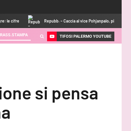
Repubb. – Caccia al vice Pohjanpalo, piace Di Nardo
RASS.STAMPA
TIFOSI PALERMO YOUTUBE
ione si pensa
na