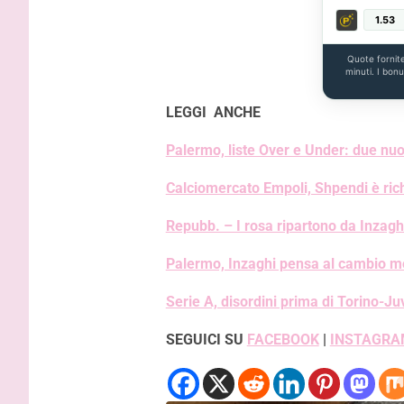
1.53
Quote fornit
minuti. I bon
LEGGI ANCHE
Palermo, liste Over e Under: due nuo
Calciomercato Empoli, Shpendi è ric
Repubb. – I rosa ripartono da Inzaghi
Palermo, Inzaghi pensa al cambio mo
Serie A, disordini prima di Torino-Ju
SEGUICI SU
FACEBOOK
|
INSTAGRA