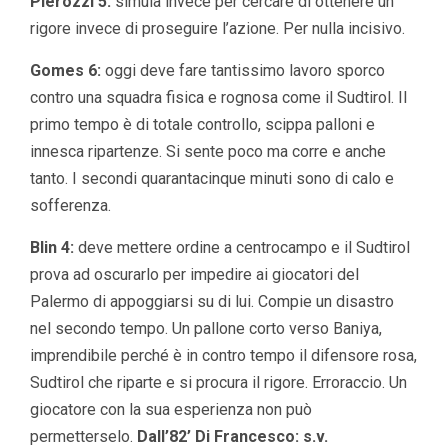
Pierozzi 5:
simula invece per cercare di ottenere un
rigore invece di proseguire l’azione. Per nulla incisivo.
Gomes 6:
oggi deve fare tantissimo lavoro sporco
contro una squadra fisica e rognosa come il Sudtirol. Il
primo tempo è di totale controllo, scippa palloni e
innesca ripartenze. Si sente poco ma corre e anche
tanto. I secondi quarantacinque minuti sono di calo e
sofferenza.
Blin 4:
deve mettere ordine a centrocampo e il Sudtirol
prova ad oscurarlo per impedire ai giocatori del
Palermo di appoggiarsi su di lui. Compie un disastro
nel secondo tempo. Un pallone corto verso Baniya,
imprendibile perché è in contro tempo il difensore rosa,
Sudtirol che riparte e si procura il rigore. Erroraccio. Un
giocatore con la sua esperienza non può
permetterselo.
Dall’82’ Di Francesco: s.v.