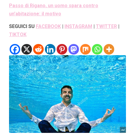
Passo di Rigano, un uomo spara contro
un’abitazione: il motivo
SEGUICI SU
FACEBOOK
|
INSTAGRAM
|
TWITTER
|
TIKTOK