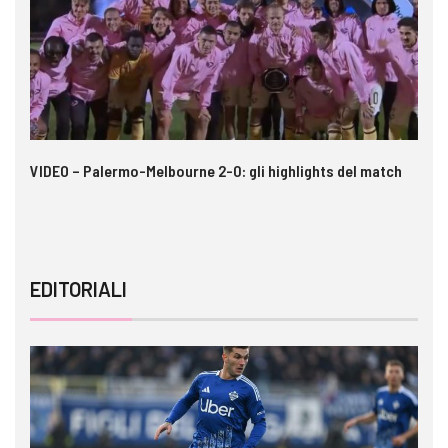
 i
VIDEO – Palermo-Melbourne 2-0: gli highlights del match
In
pe
EDITORIALI