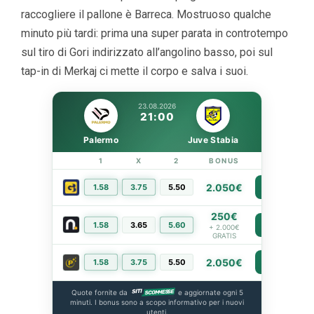
raccogliere il pallone è Barreca. Mostruoso qualche
minuto più tardi: prima una super parata in controtempo
sul tiro di Gori indirizzato all’angolino basso, poi sul
tap-in di Merkaj ci mette il corpo e salva i suoi.
23.08.2026
21:00
Palermo
Juve Stabia
1
X
2
BONUS
LINK
2.050€
1.58
3.75
5.50
PIÙ INFO
250€
1.58
3.65
5.60
PIÙ INFO
+ 2.000€
GRATIS
2.050€
1.58
3.75
5.50
PIÙ INFO
Quote fornite da
e aggiornate ogni 5
minuti. I bonus sono a scopo informativo per i nuovi
utenti.