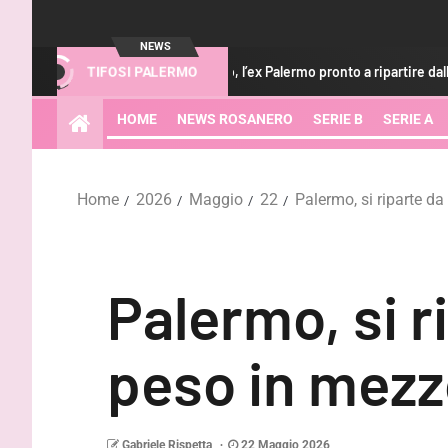
NEWS
lciomercato Aurelio, l’ex Palermo pronto a ripartire dalla A
U
TIFOSI PALERMO
HOME
NEWS ROSANERO
SERIE B
SERIE A
Home
2026
Maggio
22
Palermo, si riparte d
Palermo, si r
peso in mezz
Gabriele Rispetta
22 Maggio 2026