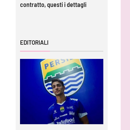
contratto, questi i dettagli
Strefezza
mo”
EDITORIALI