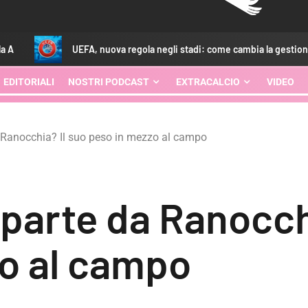
EFA, nuova regola negli stadi: come cambia la gestione del recupero
EDITORIALI
NOSTRI PODCAST
EXTRACALCIO
VIDEO
a Ranocchia? Il suo peso in mezzo al campo
iparte da Ranocch
o al campo