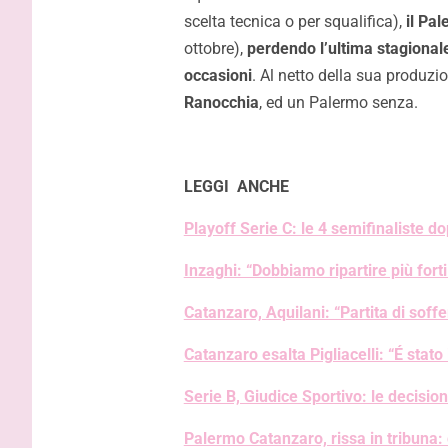
scelta tecnica o per squalifica),
il Pal
ottobre),
perdendo l’ultima stagional
occasioni
. Al netto della sua produzi
Ranocchia
, ed un Palermo senza.
LEGGI ANCHE
Playoff Serie C: le 4 semifinaliste do
Inzaghi: “Dobbiamo ripartire più fort
Catanzaro, Aquilani: “Partita di soff
Catanzaro esalta Pigliacelli: “É stato 
Serie B, Giudice Sportivo: le decisioni
Palermo Catanzaro, rissa in tribuna: 