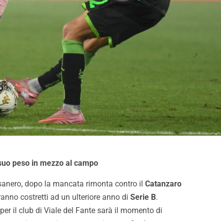
l suo peso in mezzo al campo
osanero, dopo la mancata rimonta contro il
Catanzaro
aranno costretti ad un ulteriore anno di
Serie B
.
 per il club di Viale del Fante sarà il momento di
accordo vicino per
Inzaghi: “Essere qui con le