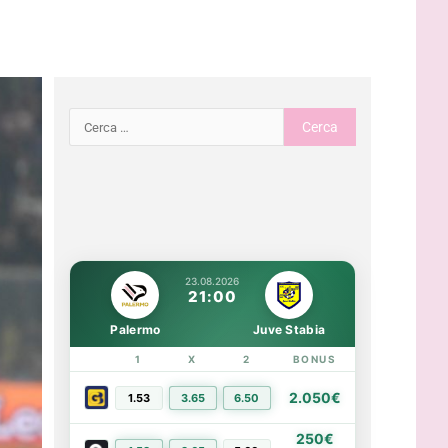
23.08.2026
21:00
Palermo
Juve Stabia
1
X
2
BONUS
LINK
2.050€
1.53
3.65
6.50
PIÙ INFO
250€