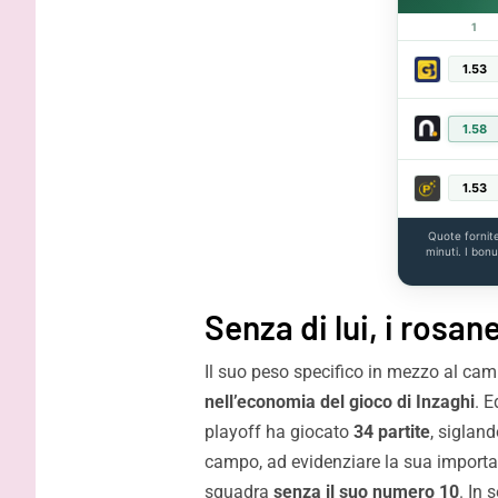
1
1.53
1.58
1.53
Quote fornit
minuti. I bon
Senza di lui, i rosan
Il suo peso specifico in mezzo al cam
nell’economia del gioco di Inzaghi
. E
playoff ha giocato
34 partite
, siglan
campo, ad evidenziare la sua importan
squadra
senza il suo numero 10
. In 