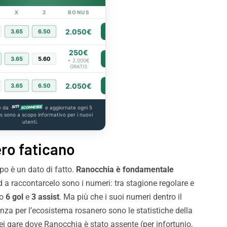
X
2
BONUS
LINK
2.050€
3.65
6.50
PIÙ INFO
250€
3.65
5.60
PIÙ INFO
+ 2.000€
GRATIS
2.050€
3.65
6.50
PIÙ INFO
e da
e aggiornate ogni 5
us sono a scopo informativo per i nuovi
utenti.
ero faticano
po è un dato di fatto.
Ranocchia è fondamentale
d a raccontarcelo sono i numeri: tra stagione regolare e
do
6 gol
e
3 assist
. Ma più che i suoi numeri dentro il
za per l’ecosistema rosanero sono le statistiche della
sei gare dove Ranocchia è stato assente (per infortunio,