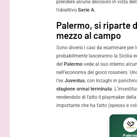
prendere alcune decisioni in vista de
Strefezza:
l’obiettivo
Serie A
.
Palermo, si riparte 
mezzo al campo
Sono diversi i casi da esaminare per l
probabilmente lasceranno la Sicilia ed
del
Palermo
vede al suo interno alcuni
nell’economia del gioco rosanero. Un
l’ex
Juventus
, con Inzaghi in panchin
stagione ormai terminata
. L’investi
rendendolo di fatto il playmaker della
importante che ha fatto (spesso e vole
Palerm