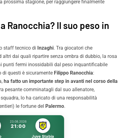
lla prossima stagione, per raggiungere finalmente
 i dettagli
migliori squadre d’Italia fa
capire la portata di Paler
da Ranocchia? Il suo peso in
o staff tecnico di
Inzaghi
. Tra giocatori che
 altri dai quali ripartire senza ombra di dubbio, la rosa
 punti fermi inossidabili dal peso inquantificabile
o di questi è sicuramente
Filippo Ranocchia
:
a,
ha fatto un importante step in avanti nel corso della
tura pesante comminatagli dal suo allenatore,
 squadra, lo ha caricato di una responsabilità
ntieri) le fortune del
Palermo
.
23.08.2026
21:00
o
Juve Stabia