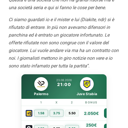
una società seria e qui si fanno le cose per bene.
Ci siamo guardati io e il mister e lui (Diakite, ndr) si è
rifiutato di entrare. In più non avevamo difensori in
panchina ed è entrato un giocatore infortunato. Le
offerte rifiutate non sono congrue con il valore del
giocatore. Lui vuole andare via ma ha un contratto con
noi. I giornalisti mettono in giro notizie non vere e io
sono stato infamato per tutta la partita”.
23.08.2026
21:00
Palermo
Juve Stabia
1
X
2
BONUS
LINK
2.050€
1.58
3.75
5.50
PIÙ INFO
250€