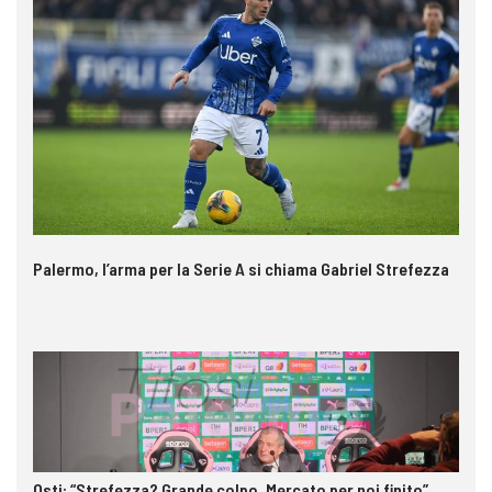
Palermo, l’arma per la Serie A si chiama Gabriel Strefezza
Osti: “Strefezza? Grande colpo. Mercato per noi finito”