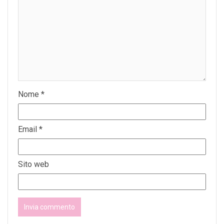
Nome
*
Email
*
Sito web