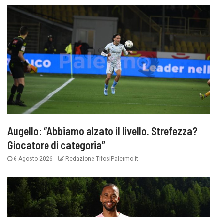
Augello: “Abbiamo alzato il livello. Strefezza?
Giocatore di categoria”
6 Agosto 2026
Redazione TifosiPalermo.it