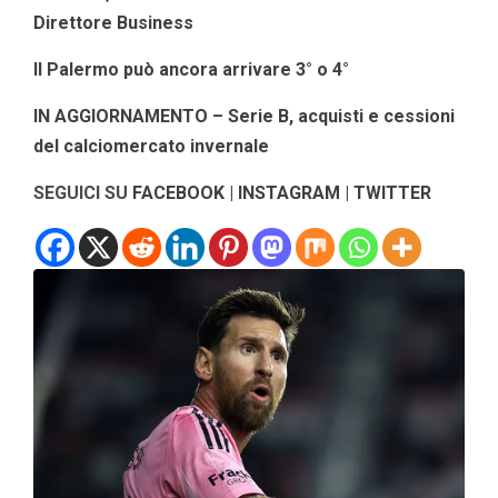
Direttore Business
Il Palermo può ancora arrivare 3° o 4°
IN AGGIORNAMENTO – Serie B, acquisti e cessioni
del calciomercato invernale
SEGUICI SU
FACEBOOK
|
INSTAGRAM
|
TWITTER