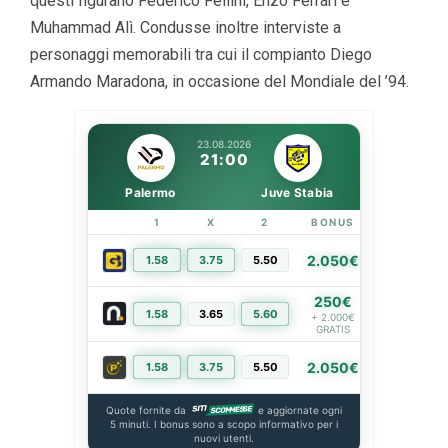
questi figurano Federico Fellini, Enzo Ferrari e
Muhammad Alì. Condusse inoltre interviste a
personaggi memorabili tra cui il compianto Diego
Armando Maradona, in occasione del Mondiale del ’94.
23.08.2026
21:00
Palermo
Juve Stabia
1
X
2
BONUS
LINK
2.050€
1.58
3.75
5.50
PIÙ INFO
250€
1.58
3.65
5.60
PIÙ INFO
+ 2.000€
GRATIS
2.050€
1.58
3.75
5.50
PIÙ INFO
Quote fornite da
e aggiornate ogni
5 minuti. I bonus sono a scopo informativo per i
nuovi utenti.