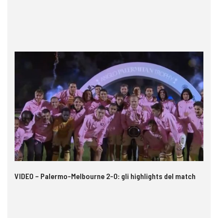
 i
VIDEO – Palermo-Melbourne 2-0: gli highlights del match
Ca
A