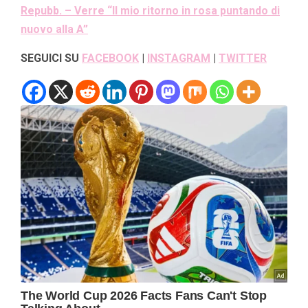
Repubb. – Verre “Il mio ritorno in rosa puntando di
nuovo alla A”
SEGUICI SU
FACEBOOK
|
INSTAGRAM
|
TWITTER