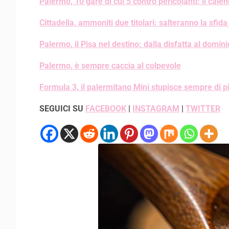
Palermo, 10 gare di cui 5 contro pericolanti: il cale
Cittadella, ammoniti due titolari: salteranno la sfid
Palermo, il Pisa nel destino: dalla disfatta al domini
Palermo, è sempre caccia al colpevole
Formula 3, il palermitano Minì stupisce sempre di p
SEGUICI SU
FACEBOOK
|
INSTAGRAM
|
TWITTER