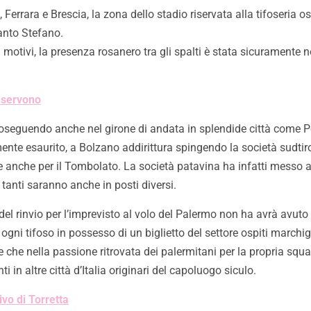
errara e Brescia, la zona dello stadio riservata alla tifoseria osp
Santo Stefano.
 motivi, la presenza rosanero tra gli spalti è stata sicuramente n
i servono
proseguendo anche nel girone di andata in splendide città come P
mente esaurito, a Bolzano addirittura spingendo la società sudtir
 anche per il Tombolato. La società patavina ha infatti messo a d
tanti saranno anche in posti diversi.
del rinvio per l’imprevisto al volo del Palermo non ha avrà avuto
 ogni tifoso in possesso di un biglietto del settore ospiti marchi
e che nella passione ritrovata dei palermitani per la propria squ
i in altre città d’Italia originari del capoluogo siculo.
ivo di Torretta