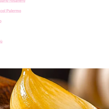
ndario rosanero
a col Palermo
o
iù