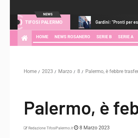
NEWS
orta qualità”
Gardini: “Pronti per essere protagonisti. Con i t
TIFOSI PALERMO
HOME
NEWS ROSANERO
SERIE B
SERIE A
Home
2023
Marzo
8
Palermo, è febbre trasfer
Palermo, è feb
8 Marzo 2023
Redazione TifosiPalermo.it