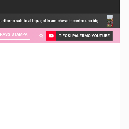
ol in amichevole contro una big
Calciomercato Palermo, obie
RASS.STAMPA
TIFOSI PALERMO YOUTUBE