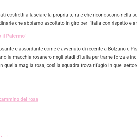
stati costretti a lasciare la propria terra e che riconoscono nella
dinarie che abbiamo ascoltato in giro per l’Italia con rispetto e
o il Palermo”
incessante e assordante come è avvenuto di recente a Bolzano e 
o la macchia rosanero negli stadi d’Italia per trarne forza e in
 in quella maglia rosa, così la squadra trova rifugio in quel setto
l cammino dei rosa