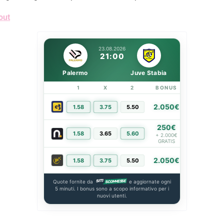
out
23.08.2026
21:00
Palermo
Juve Stabia
1
X
2
BONUS
LINK
2.050€
1.58
3.75
5.50
PIÙ INFO
250€
1.58
3.65
5.60
PIÙ INFO
+ 2.000€
GRATIS
2.050€
1.58
3.75
5.50
PIÙ INFO
Quote fornite da
e aggiornate ogni
5 minuti. I bonus sono a scopo informativo per i
nuovi utenti.