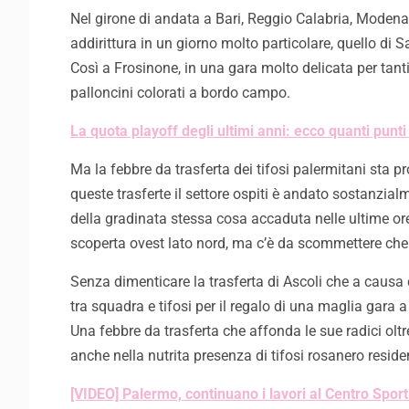
Nel girone di andata a Bari, Reggio Calabria, Modena, F
addirittura in un giorno molto particolare, quello di 
Così a Frosinone, in una gara molto delicata per tanti
palloncini colorati a bordo campo.
La quota playoff degli ultimi anni: ecco quanti punt
Ma la febbre da trasferta dei tifosi palermitani sta 
queste trasferte il settore ospiti è andato sostanzial
della gradinata stessa cosa accaduta nelle ultime ore
scoperta ovest lato nord, ma c’è da scommettere che 
Senza dimenticare la trasferta di Ascoli che a causa 
tra squadra e tifosi per il regalo di una maglia gara a
Una febbre da trasferta che affonda le sue radici oltr
anche nella nutrita presenza di tifosi rosanero resident
[VIDEO] Palermo, continuano i lavori al Centro Sport