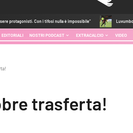
ifosi nulla è impossibile”
Luvumbo, ritorno subito al top: g
EDITORIALI
NOSTRI PODCAST
EXTRACALCIO
VIDEO
ta!
bre trasferta!