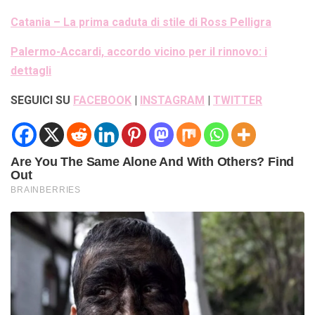
Catania – La prima caduta di stile di Ross Pelligra
Palermo-Accardi, accordo vicino per il rinnovo: i
dettagli
SEGUICI SU
FACEBOOK
|
INSTAGRAM
|
TWITTER