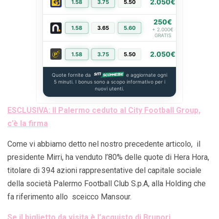
2.050€
1.58
3.75
5.50
PIÙ INFO
250€
1.58
3.65
5.60
PIÙ INFO
+ 2.000€
GRATIS
2.050€
1.58
3.75
5.50
PIÙ INFO
Quote fornite da
e aggiornate ogni
5 minuti. I bonus sono a scopo informativo per i
nuovi utenti.
ESCLUSIVA: Il Palermo ceduto al City Football Group,
c’è la firma
Come vi abbiamo detto nel nostro precedente articolo, il
presidente Mirri, ha venduto l’80% delle quote di Hera Hora,
titolare di 394 azioni rappresentative del capitale sociale
della società Palermo Football Club S.p.A, alla Holding che
fa riferimento allo sceicco Mansour.
Se il biglietto da visita è l’acquisto di Brunori…