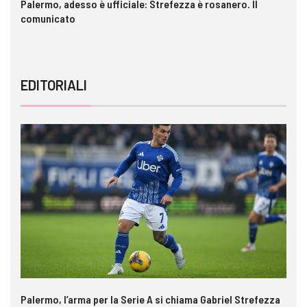
a è
Palermo, adesso è ufficiale: Strefezza è rosanero. Il
In
comunicato
ca
EDITORIALI
Palermo, l’arma per la Serie A si chiama Gabriel Strefezza