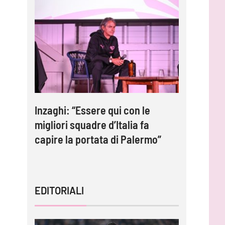
e:
Inzaghi: “Essere qui con le
Gardini:
migliori squadre d’Italia fa
protagoni
capire la portata di Palermo”
impossib
EDITORIALI