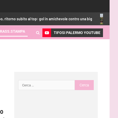
o subito al top: gol in amichevole contro una big
Calciomer
RASS.STAMPA
TIFOSI PALERMO YOUTUBE
mo