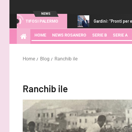
NEWS
riti. Strefezza? Porta qualità”
Gardini: “Pronti per essere pr
TIFOSI PALERMO
HOME
NEWS ROSANERO
SERIE B
SERIE A
Home
Blog
Ranchib ile
Ranchib ile