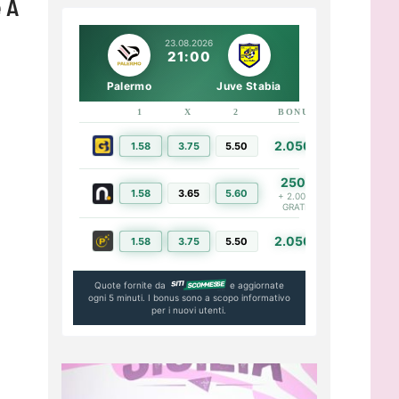
e A
23.08.2026
21:00
Palermo
Juve Stabia
1
X
2
BONUS
LINK
2.050€
1.58
3.75
5.50
PIÙ INFO
250€
1.58
3.65
5.60
PIÙ INFO
+ 2.000€
GRATIS
2.050€
1.58
3.75
5.50
PIÙ INFO
Quote fornite da
e aggiornate
ogni 5 minuti. I bonus sono a scopo informativo
per i nuovi utenti.