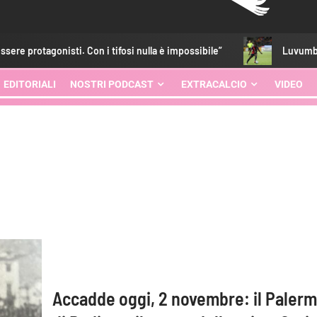
otagonisti. Con i tifosi nulla è impossibile”
Luvumbo, ritorn
EDITORIALI
NOSTRI PODCAST
EXTRACALCIO
VIDEO
Accadde oggi, 2 novembre: il Paler