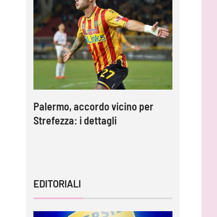
e
Palermo, accordo vicino per
Inzaghi:
Strefezza: i dettagli
migliori 
capire l
EDITORIALI