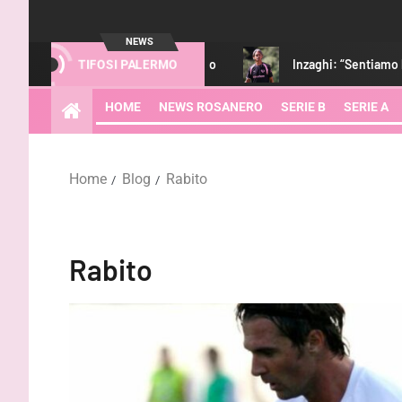
NEWS
ambia la gestione del recupero
Inzaghi: “Sentiamo l’appoggi
TIFOSI PALERMO
HOME
NEWS ROSANERO
SERIE B
SERIE A
Home
Blog
Rabito
Rabito