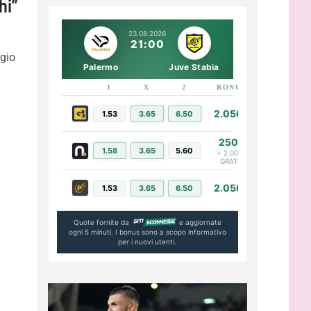
hi”
23.08.2026
21:00
ggio
Palermo
Juve Stabia
1
X
2
BONUS
LINK
2.050€
1.53
3.65
6.50
PIÙ INFO
250€
1.58
3.65
5.60
PIÙ INFO
+ 2.000€
GRATIS
2.050€
1.53
3.65
6.50
PIÙ INFO
Quote fornite da
e aggiornate
ogni 5 minuti. I bonus sono a scopo informativo
per i nuovi utenti.