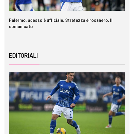
a è
Palermo, adesso è ufficiale: Strefezza è rosanero. Il
In
comunicato
ca
EDITORIALI