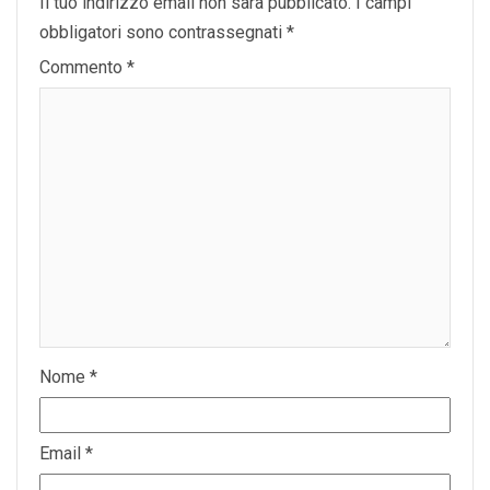
Il tuo indirizzo email non sarà pubblicato.
I campi
obbligatori sono contrassegnati
*
Commento
*
Nome
*
Email
*