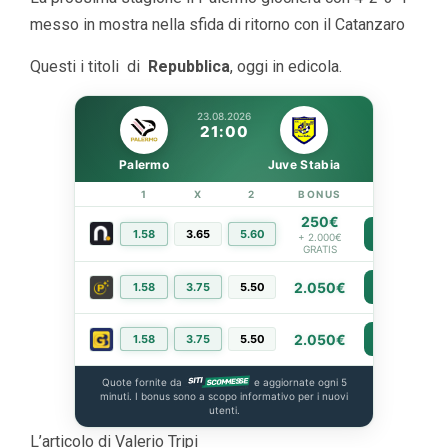
messo in mostra nella sfida di ritorno con il Catanzaro
Questi i titoli di
Repubblica
, oggi in edicola.
23.08.2026
21:00
Palermo
Juve Stabia
1
X
2
BONUS
LINK
250€
1.58
3.65
5.60
PIÙ INFO
+ 2.000€
GRATIS
2.050€
1.58
3.75
5.50
PIÙ INFO
2.050€
1.58
3.75
5.50
PIÙ INFO
Quote fornite da
e aggiornate ogni 5
minuti. I bonus sono a scopo informativo per i nuovi
utenti.
L’articolo di Valerio Tripi