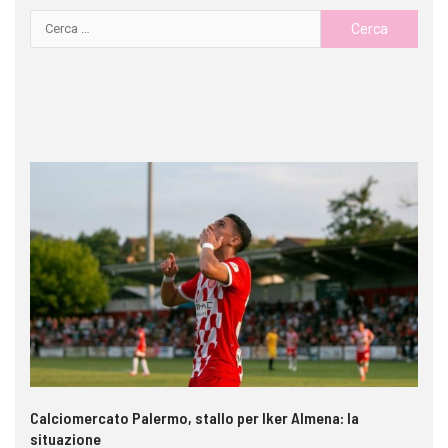
Calciomercato Palermo, stallo per Iker Almena: la
Pa
situazione
ri