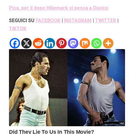
Pisa, per il dopo Hiljemark si pensa a Dionisi
SEGUICI SU
FACEBOOK
|
INSTAGRAM
|
TWITTER
|
TIKTOK